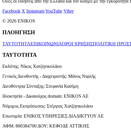
Όλες οι ειδήσεις από την Ελλάδα και τον κόσμο με την εγκυρότητα τ
Facebook
X
Instagram
YouTube
Viber
© 2026 ENIKOS
ΠΛΟΗΓΗΣΗ
ΤΑΥΤΟΤΗΤΑ
ΕΠΙΚΟΙΝΩΝΙΑ
ΟΡΟΙ ΧΡΗΣΗΣ
ΠΟΛΙΤΙΚΗ ΠΡΟΣ
ΤΑΥΤΟΤΗΤΑ
Εκδότης:
Νίκος Χατζηνικολάου
Γενικός Διευθυντής - Διαχειριστής:
Μάνος Νιφλής
Διευθύντρια Σύνταξης:
Στεφανία Κασίμη
Ιδιοκτησία - Δικαιούχος domain:
ENIKOS AE
Νόμιμος Εκπρόσωπος:
Στέργιος Χατζηνικολάου
Επωνυμία:
ΕΝΙΚΟΣ ΥΠΗΡΕΣΙΕΣ ΔΙΑΔΙΚΤΥΟΥ ΑΕ
ΑΦΜ:
800384700
ΔΟΥ:
ΚΕΦΟΔΕ ΑΤΤΙΚΗΣ