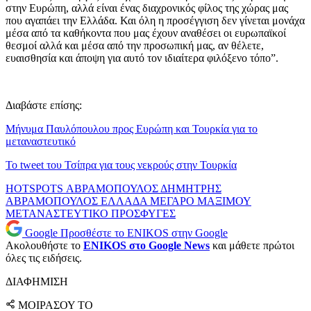
στην Ευρώπη, αλλά είναι ένας διαχρονικός φίλος της χώρας μας
που αγαπάει την Ελλάδα. Και όλη η προσέγγιση δεν γίνεται μονάχα
μέσα από τα καθήκοντα που μας έχουν αναθέσει οι ευρωπαϊκοί
θεσμοί αλλά και μέσα από την προσωπική μας, αν θέλετε,
ευαισθησία και άποψη για αυτό τον ιδιαίτερα φιλόξενο τόπο”.
Διαβάστε επίσης:
Μήνυμα Παυλόπουλου προς Ευρώπη και Τουρκία για το
μεταναστευτικό
Το tweet του Τσίπρα για τους νεκρούς στην Τουρκία
HOTSPOTS
ΑΒΡΑΜΟΠΟΥΛΟΣ
ΔΗΜΗΤΡΗΣ
ΑΒΡΑΜΟΠΟΥΛΟΣ
ΕΛΛΑΔΑ
ΜΕΓΑΡΟ ΜΑΞΙΜΟΥ
ΜΕΤΑΝΑΣΤΕΥΤΙΚΟ
ΠΡΟΣΦΥΓΕΣ
Google
Προσθέστε το ENIKOS στην Google
Ακολουθήστε το
ENIKOS στο Google News
και μάθετε πρώτοι
όλες τις ειδήσεις.
ΔΙΑΦΗΜΙΣΗ
ΜΟΙΡΑΣΟΥ ΤΟ