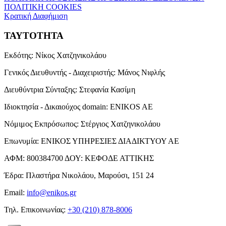
ΠΟΛΙΤΙΚΗ COOKIES
Κρατική Διαφήμιση
ΤΑΥΤΟΤΗΤΑ
Εκδότης:
Νίκος Χατζηνικολάου
Γενικός Διευθυντής - Διαχειριστής:
Μάνος Νιφλής
Διευθύντρια Σύνταξης:
Στεφανία Κασίμη
Ιδιοκτησία - Δικαιούχος domain:
ENIKOS AE
Νόμιμος Εκπρόσωπος:
Στέργιος Χατζηνικολάου
Επωνυμία:
ΕΝΙΚΟΣ ΥΠΗΡΕΣΙΕΣ ΔΙΑΔΙΚΤΥΟΥ ΑΕ
ΑΦΜ:
800384700
ΔΟΥ:
ΚΕΦΟΔΕ ΑΤΤΙΚΗΣ
Έδρα:
Πλαστήρα Νικολάου, Μαρούσι, 151 24
Email:
info@enikos.gr
Τηλ. Επικοινωνίας:
+30 (210) 878-8006