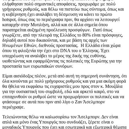
ελήφθησαν πολύ σημαντικές αποφάσεις, προχωράμε με πολύ
γρήγορους ρυθμούς, και θέλω να πιστεύω πως σύντομα, όπως και
η κυβέρνηση έχει αναλάβει τη δέσμευση να κάνει το πρώτο
hotspot, όπως σας το περιέγραψα πριν, θα αρχίσει να λειτουργεί
καταρχήν στην Μυτιλήνη, αλλά και σε άλλα σημεία όπου
παρατηρείται αυξημένη προέλευση προσφύγων. Γιατί όπως
γνωρίζετε, από την πλευρά της Ελλάδος το 80% είναι πρόσφυγες,
δηλαδή αυτοί που δικαιούνται, και με βάση τις αρχές των
Ηνωμένων Εθνών, διεθνούς προστασίας. Η Ελλάδα είναι χώρα
όπου τη φιλοξενία την έχει στο DNA του ο Έλληνας. Έχει
υποχρέωση να αναλάβει το μέρος της δικής της ευθύνης,
υιοθετώντας και εφαρμόζοντας τις πολιτικές της Ευρώπης για την
προστασία των ευρωπαϊκών συνόρων.
Είμαι αισιόδοξος πλέον, μετά από αυτή τη σημερινή συνάντηση, ότι
όλα κινούνται με πολύ γρήγορους ρυθμούς και για μια ακόμη φορά
θα ήθελα να εκφράσω τις ευχαριστίες μου προς στον κ. Μουζάλα
για την ουσιαστική του συμβολή, εδώ και αρκετό καιρό, στο να
επιταχυνθούν οι ρυθμοί ώστε να προχωρήσουν οι πολιτικές και να
φτάσουμε σε αυτά που πριν από λίγο ο Ζαν Άσελμπορν
περιέγραψε.
Τελειώνοντας θέλω να καλωσορίσω τον Άσελμπορν. Δεν είναι
απλά και μόνο ένας Υπουργός που συνδυάζει, ξέρετε είναι ο
μοναδικός Υπουργός που έχει και εσωτερικά και εξωτερικά θέματα