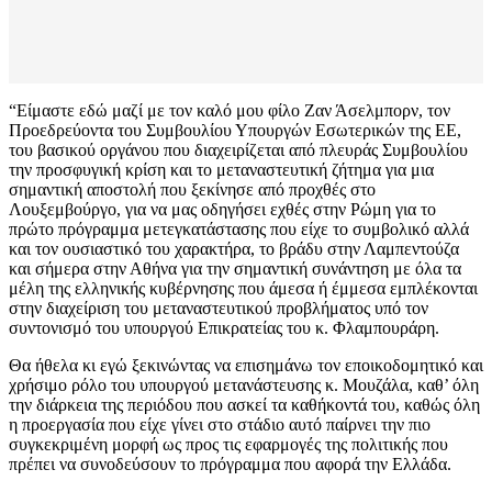
“Είμαστε εδώ μαζί με τον καλό μου φίλο Ζαν Άσελμπορν, τον
Προεδρεύοντα του Συμβουλίου Υπουργών Εσωτερικών της ΕΕ,
του βασικού οργάνου που διαχειρίζεται από πλευράς Συμβουλίου
την προσφυγική κρίση και το μεταναστευτική ζήτημα για μια
σημαντική αποστολή που ξεκίνησε από προχθές στο
Λουξεμβούργο, για να μας οδηγήσει εχθές στην Ρώμη για το
πρώτο πρόγραμμα μετεγκατάστασης που είχε το συμβολικό αλλά
και τον ουσιαστικό του χαρακτήρα, το βράδυ στην Λαμπεντούζα
και σήμερα στην Αθήνα για την σημαντική συνάντηση με όλα τα
μέλη της ελληνικής κυβέρνησης που άμεσα ή έμμεσα εμπλέκονται
στην διαχείριση του μεταναστευτικού προβλήματος υπό τον
συντονισμό του υπουργού Επικρατείας του κ. Φλαμπουράρη.
Θα ήθελα κι εγώ ξεκινώντας να επισημάνω τον εποικοδομητικό και
χρήσιμο ρόλο του υπουργού μετανάστευσης κ. Μουζάλα, καθ’ όλη
την διάρκεια της περιόδου που ασκεί τα καθήκοντά του, καθώς όλη
η προεργασία που είχε γίνει στο στάδιο αυτό παίρνει την πιο
συγκεκριμένη μορφή ως προς τις εφαρμογές της πολιτικής που
πρέπει να συνοδεύσουν το πρόγραμμα που αφορά την Ελλάδα.