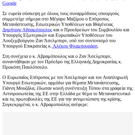
Google
Σε ευρεία σύσκεψη με όλους τους συναρμόδιους υπουργούς
συμμετείχε σήμερα στο Μέγαρο Μαξίμου ο Επίτροπος
Μετανάστευσης, Εσωτερικών Υποθέσεων και Ιθαγένειας
Δημήτρης Αβραμόπουλος
και ο Προεδρεύων του Συμβουλίου και
Υπουργός Εξωτερικών και Ευρωπαϊκών Υποθέσεων του
Λουξεμβούργου Ζαν Άσελμπορν, υπό τον συντονισμό του
Υπουργού Επικρατείας κ.
Αλέκου Φλαμπουράρη
.
Στη συνέχεια ο κ. Αβραμόπουλος και ο Ζαν Άσελμπορν,
συναντήθηκαν με τον Πρόεδρο της Ελληνικής Δημοκρατίας κ.
Προκόπη Παυλόπουλο.
Ο Ευρωπαίος Επίτροπος με τον Άσελμπορν και τον Αναπληρωτή
Υπουργό Εσωτερικών, αρμόδιο για θέματα Μετανάστευσης,
Γιάννη Μουζάλα, έδωσαν κοινή συνέντευξη Τύπου στα γραφεία της
Αντιπροσωπείας της ΕΕ στην Ελλάδα με θέμα το Μεταναστευτικό
και τις πρωτοβουλίες της ΕΕ για την αντιμετώπιση της κρίσης.
Συγκεκριμένα, ο κ. Αβραμοπούλος ανέφερε: