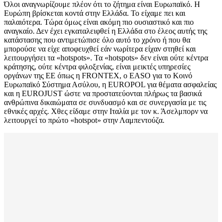
Όλοι αναγνωρίζουμε πλέον ότι το ζήτημα είναι Ευρωπαϊκό. Η
Ευρώπη βρίσκεται κοντά στην Ελλάδα. Το είχαμε πει και
παλαιότερα. Τώρα όμως είναι ακόμη πιο ουσιαστικό και πιο
αναγκαίο. Δεν έχει εγκαταλειφθεί η Ελλάδα στο έλεος αυτής της
κατάστασης που αντιμετώπισε όλο αυτό το χρόνο ή που θα
μπορούσε να είχε αποφευχθεί εάν νωρίτερα είχαν στηθεί και
λειτουργήσει τα «hotspots». Τα «hotspots» δεν είναι ούτε κέντρα
κράτησης, ούτε κέντρα φιλοξενίας, είναι μεικτές υπηρεσίες
οργάνων της ΕΕ όπως η FRONTEX, o ΕΑSO για το Κοινό
Ευρωπαϊκό Σύστημα Ασύλου, η EUROPOL για θέματα ασφαλείας
και η EUROJUST ώστε να προστατεύονται πλήρως τα βασικά
ανθρώπινα δικαιώματα σε συνδυασμό και σε συνεργασία με τις
εθνικές αρχές. Χθες είδαμε στην Ιταλία με τον κ. Άσελμπορν να
λειτουργεί το πρώτο «hotspot» στην Λαμπεντούζα.