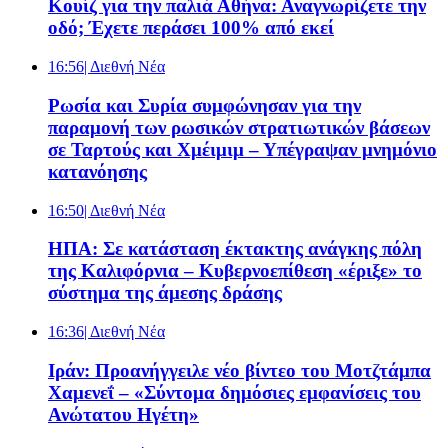
Κουίζ για την παλιά Αθήνα: Αναγνωρίζετε την
οδό; Έχετε περάσει 100% από εκεί
16:56
| Διεθνή Νέα
Ρωσία και Συρία συμφώνησαν για την
παραμονή των ρωσικών στρατιωτικών βάσεων
σε Ταρτούς και Χμέιμιμ – Υπέγραψαν μνημόνιο
κατανόησης
16:50
| Διεθνή Νέα
ΗΠΑ: Σε κατάσταση έκτακτης ανάγκης πόλη
της Καλιφόρνια – Κυβερνοεπίθεση «έριξε» το
σύστημα της άμεσης δράσης
16:36
| Διεθνή Νέα
Ιράν: Προανήγγειλε νέο βίντεο του Μοτζτάμπα
Χαμενεΐ – «Σύντομα δημόσιες εμφανίσεις του
Ανώτατου Ηγέτη»