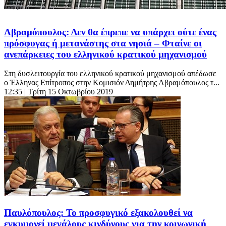
Αβραμόπουλος: Δεν θα έπρεπε να υπάρχει ούτε ένας
πρόσφυγας ή μετανάστης στα νησιά – Φταίνε οι
ανεπάρκειες του ελληνικού κρατικού μηχανισμού
Στη δυσλειτουργία του ελληνικού κρατικού μηχανισμού απέδωσε
ο Έλληνας Επίτροπος στην Κομισιόν Δημήτρης Αβραμόπουλος τ...
12:35
| Τρίτη 15 Οκτωβρίου 2019
Παυλόπουλος: Το προσφυγικό εξακολουθεί να
εγκυμονεί μεγάλους κινδύνους για την κοινωνική