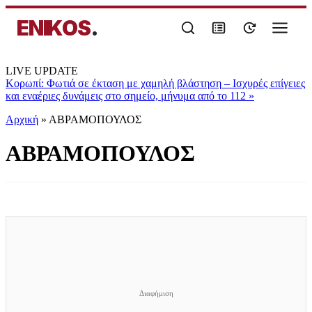
ENIKOS
.
LIVE UPDATE
Κορωπί: Φωτιά σε έκταση με χαμηλή βλάστηση – Ισχυρές επίγειες
και εναέριες δυνάμεις στο σημείο, μήνυμα από το 112
»
Αρχική
»
ΑΒΡΑΜΟΠΟΥΛΟΣ
ΑΒΡΑΜΟΠΟΥΛΟΣ