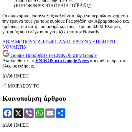
ÄåõôÝñá 9 Óåðôåìâñßïõ 2019.
(EUROKINISSI/ÔÁÔÉÁÍÁ ÌÐÏËÁÑÇ)
Οι οικονομικοί εισαγγελείς καλούνται τώρα να περαιώσουν άμεσα
την έρευνα τους για τους κυρίους Γεωργιάδη και Αβραμόπουλο και
αμέσως μετά αυτή που αφορά και τους περίπου 3.000 Έλληνες
γιατρούς που ελέγχονται για μίζες από την Novartis.
ΑΒΡΑΜΟΠΟΥΛΟΣ
ΓΕΩΡΓΙΑΔΗΣ
ΕΡΕΥΝΑ
ΥΠΟΘΕΣΗ
NOVARTIS
Google
Προσθέστε το ENIKOS στην Google
Ακολουθήστε το
ENIKOS στο Google News
και μάθετε πρώτοι
όλες τις ειδήσεις.
ΔΙΑΦΗΜΙΣΗ
ΜΟΙΡΑΣΟΥ ΤΟ
Κοινοποίηση άρθρου
Facebook
X
Viber
WhatsApp
Email
Μοιραστείτε
ΔΙΑΦΗΜΙΣΗ