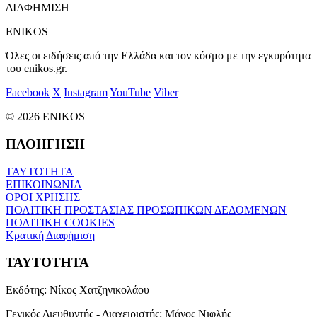
ΔΙΑΦΗΜΙΣΗ
ENIKOS
Όλες οι ειδήσεις από την Ελλάδα και τον κόσμο με την εγκυρότητα
του enikos.gr.
Facebook
X
Instagram
YouTube
Viber
© 2026 ENIKOS
ΠΛΟΗΓΗΣΗ
ΤΑΥΤΟΤΗΤΑ
ΕΠΙΚΟΙΝΩΝΙΑ
ΟΡΟΙ ΧΡΗΣΗΣ
ΠΟΛΙΤΙΚΗ ΠΡΟΣΤΑΣΙΑΣ ΠΡΟΣΩΠΙΚΩΝ ΔΕΔΟΜΕΝΩΝ
ΠΟΛΙΤΙΚΗ COOKIES
Κρατική Διαφήμιση
ΤΑΥΤΟΤΗΤΑ
Εκδότης:
Νίκος Χατζηνικολάου
Γενικός Διευθυντής - Διαχειριστής:
Μάνος Νιφλής