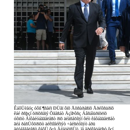
ÊáôÜèåóç óôïí ¶ñåéï ÐÜãï ôïõ Åõñùðáßïõ Åðéôñüðïõ
êáé ðñþçí õðïõñãïý Õãåßáò ÄçìÞôñç Áâñáìüðïõëïõ
óôïõò Áíôåéóáããåëåßò ðïõ äéåñåõíïýí ôéò êáôáããåëßåò
ãéá ðáñÜôõðïõò äéêïíïìéêïýò ÷åéñéóìïýò áðü
åéóáããåëåßò êáôÜ ôçò ÄéáöèïñÜò, ìå åðéêåöáëÞò ôçí