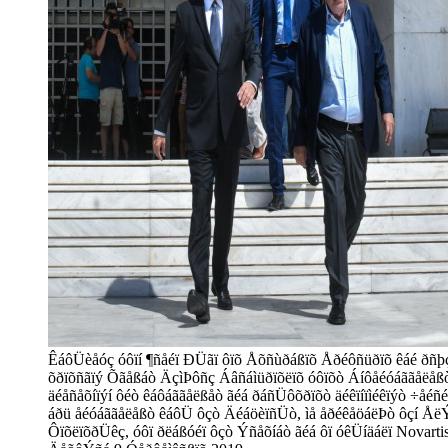
ÊáôÜèåóç óôïí ¶ñåéï ÐÜãï ôïõ Åõñùðáßïõ Åðéôñüðïõ êáé ðñþ
õðïõñãïý Õãåßáò ÄçìÞôñç Áâñáìüðïõëïõ óôïõò Áíôåéóáããåëåßò
äéåñåõíïýí ôéò êáôáããåëßåò ãéá ðáñÜôõðïõò äéêïíïìéêïýò ÷åéñé
áðü åéóáããåëåßò êáôÜ ôçò ÄéáöèïñÜò, ìå åðéêåöáëÞò ôçí Åë
ÔïõëïõðÜêç, óôï ðëáßóéï ôçò Ýñåõíáò ãéá ôï óêÜíäáëï Novartis