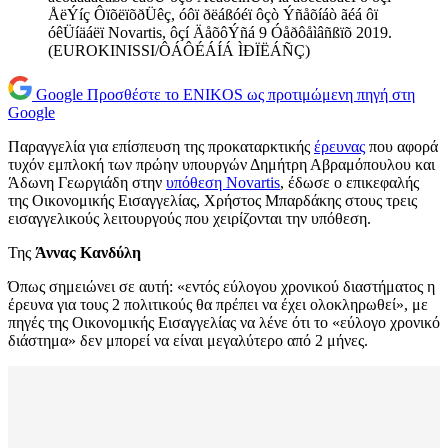
ÅëÝíç ÔïõëïõðÜêç, óôï ðëáßóéï ôçò Ýñåõíáò ãéá ôï
óêÜíäáëï Novartis, ôçí ÄåõôÝñá 9 Óåðôåìâñßïõ 2019.
(EUROKINISSI/ÔÁÔÉÁÍÁ ÌÐÏËÁÑÇ)
Google
Προσθέστε το ENIKOS ως προτιμώμενη πηγή στη
Google
Παραγγελία για επίσπευση της προκαταρκτικής
έρευνας
που αφορά
τυχόν εμπλοκή των πρώην υπουργών Δημήτρη Αβραμόπουλου και
Άδωνη Γεωργιάδη στην
υπόθεση Novartis
, έδωσε ο επικεφαλής
της Οικονομικής Εισαγγελίας, Χρήστος Μπαρδάκης στους τρεις
εισαγγελικούς λειτουργούς που χειρίζονται την υπόθεση.
Της
Άννας Κανδύλη
Όπως σημειώνει σε αυτή: «εντός εύλογου χρονικού διαστήματος η
έρευνα για τους 2 πολιτικούς θα πρέπει να έχει ολοκληρωθεί», με
πηγές της Οικονομικής Εισαγγελίας να λένε ότι το «εύλογο χρονικό
διάστημα» δεν μπορεί να είναι μεγαλύτερο από 2 μήνες.