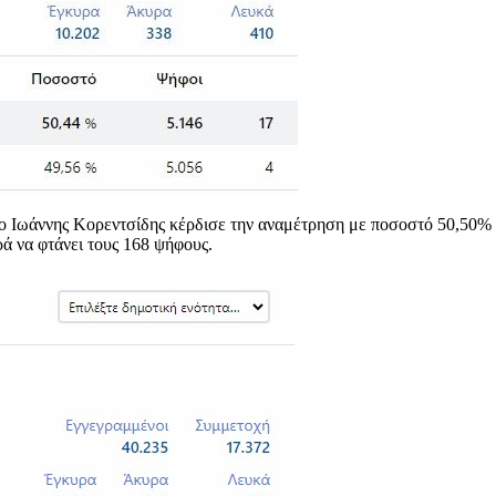
 ο Ιωάννης Κορεντσίδης κέρδισε την αναμέτρηση με ποσοστό 50,50% 
ά να φτάνει τους 168 ψήφους.