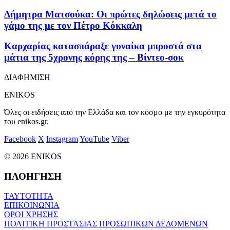
Δήμητρα Ματσούκα: Οι πρώτες δηλώσεις μετά το
γάμο της με τον Πέτρο Κόκκαλη
Καρχαρίας κατασπάραξε γυναίκα μπροστά στα
μάτια της 5χρονης κόρης της – Βίντεο-σοκ
ΔΙΑΦΗΜΙΣΗ
ENIKOS
Όλες οι ειδήσεις από την Ελλάδα και τον κόσμο με την εγκυρότητα
του enikos.gr.
Facebook
X
Instagram
YouTube
Viber
© 2026 ENIKOS
ΠΛΟΗΓΗΣΗ
ΤΑΥΤΟΤΗΤΑ
ΕΠΙΚΟΙΝΩΝΙΑ
ΟΡΟΙ ΧΡΗΣΗΣ
ΠΟΛΙΤΙΚΗ ΠΡΟΣΤΑΣΙΑΣ ΠΡΟΣΩΠΙΚΩΝ ΔΕΔΟΜΕΝΩΝ