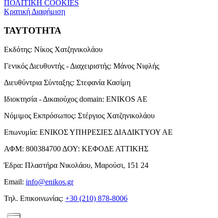
ΠΟΛΙΤΙΚΗ COOKIES
Κρατική Διαφήμιση
ΤΑΥΤΟΤΗΤΑ
Εκδότης:
Νίκος Χατζηνικολάου
Γενικός Διευθυντής - Διαχειριστής:
Μάνος Νιφλής
Διευθύντρια Σύνταξης:
Στεφανία Κασίμη
Ιδιοκτησία - Δικαιούχος domain:
ENIKOS AE
Νόμιμος Εκπρόσωπος:
Στέργιος Χατζηνικολάου
Επωνυμία:
ΕΝΙΚΟΣ ΥΠΗΡΕΣΙΕΣ ΔΙΑΔΙΚΤΥΟΥ ΑΕ
ΑΦΜ:
800384700
ΔΟΥ:
ΚΕΦΟΔΕ ΑΤΤΙΚΗΣ
Έδρα:
Πλαστήρα Νικολάου, Μαρούσι, 151 24
Email:
info@enikos.gr
Τηλ. Επικοινωνίας:
+30 (210) 878-8006