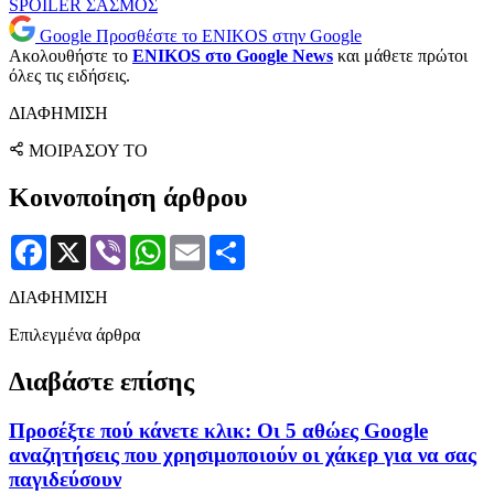
SPOILER
ΣΑΣΜΟΣ
Google
Προσθέστε το ENIKOS στην Google
Ακολουθήστε το
ENIKOS στο Google News
και μάθετε πρώτοι
όλες τις ειδήσεις.
ΔΙΑΦΗΜΙΣΗ
ΜΟΙΡΑΣΟΥ ΤΟ
Κοινοποίηση άρθρου
Facebook
X
Viber
WhatsApp
Email
Μοιραστείτε
ΔΙΑΦΗΜΙΣΗ
Επιλεγμένα άρθρα
Διαβάστε επίσης
Προσέξτε πού κάνετε κλικ: Οι 5 αθώες Google
αναζητήσεις που χρησιμοποιούν οι χάκερ για να σας
παγιδεύσουν