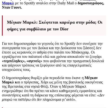
Μαρκλ
με το Spotify αναλύει στην Daily Mail ο
δημοσιογράφος,
Νταν Γουντ.
Μέγκαν Μαρκλ: Σκέφτεται καριέρα στην μόδα; Οι
φήμες για συμβόλαιο με τον Dior
Για τον δημοσιογράφο το γεγονός ότι το Spotify δεν συνέχισε την
συνεργασία του με τον Δούκα και την Δούκισσα του Σάσσεξ δεν
έπεσε ως κεραυνός εν αιθρία στο παλάτι του Μπάκιγχαμ. Οι
εργαζόμενοι του παλατιού εδώ και χρόνια αποκαλούν το ζευγάρι
«τεμπέληδες», «αγενείς»
που φοβούνται την πραγματική δουλειά
και ψάχνουν τρόπους να ξεφύγουν από τις επαγγελματικές
υποχρεώσεις τους.
Ο δημοσιογράφος θυμίζει μία περιοδεία που έκανε η
Μέγκαν
Μαρκλ κ
αι ο πρίγκιπας, Χάρι ως μέλη της βασιλικής οικογένειας
της Βρετανίας στα νησιά Φίτζι. Όταν η Μέγκαν Μαρκλ
ενημερώθηκε ότι θα πρέπει να κάνει καθημερινές εμφανίσεις και
συναντήσεις κατά τη διάρκεια της επίσκεψης φέρεται να είπε:
«Δεν
μπορώ να πιστέψω ότι δεν πληρώνομαι γι’ αυτό».