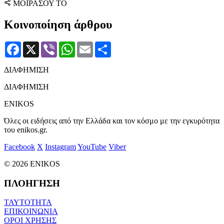
ΜΟΙΡΑΣΟΥ ΤΟ
Κοινοποίηση άρθρου
Facebook
X
Viber
WhatsApp
Email
Μοιραστείτε
ΔΙΑΦΗΜΙΣΗ
ΔΙΑΦΗΜΙΣΗ
ENIKOS
Όλες οι ειδήσεις από την Ελλάδα και τον κόσμο με την εγκυρότητα
του enikos.gr.
Facebook
X
Instagram
YouTube
Viber
© 2026 ENIKOS
ΠΛΟΗΓΗΣΗ
ΤΑΥΤΟΤΗΤΑ
ΕΠΙΚΟΙΝΩΝΙΑ
ΟΡΟΙ ΧΡΗΣΗΣ