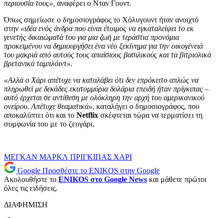
περιουσία τους»,
αναφέρει ο Νταν Γουντ.
Όπως σημείωσε ο δημοσιογράφος το Χόλυγουντ ήταν ανοιχτό
στην
«ιδέα ενός άνδρα που είναι έτοιμος να εγκαταλείψει το εκ
γενετής δικαιώματά του για μια ζωή με τεράστια προνόμια
προκειμένου να δημιουργήσει ένα νέο ξεκίνημα για την οικογένειά
του μακριά από αυτούς τους απαίσιους βασιλικούς και τα βιτριολικά
βρετανικά ταμπλόιντ».
«Αλλά ο Χάρι απέτυχε να καταλάβει ότι δεν επρόκειτο απλώς να
πληρωθεί με δεκάδες εκατομμύρια δολάρια επειδή ήταν πρίγκιπας –
αυτό έρχεται σε αντίθεση με ολόκληρη την αρχή του αμερικανικού
ονείρου. Απέτυχε θεαματικά»
, καταλήγει ο δημοσιογράφος, που
αποκαλύπτει ότι και το
Netflix
σκέφτεται τώρα να τερματίσει τη
συμφωνία του με το ζευγάρι.
ΜΕΓΚΑΝ ΜΑΡΚΛ
ΠΡΙΓΚΙΠΑΣ ΧΑΡΙ
Google
Προσθέστε το ENIKOS στην Google
Ακολουθήστε το
ENIKOS στο Google News
και μάθετε πρώτοι
όλες τις ειδήσεις.
ΔΙΑΦΗΜΙΣΗ