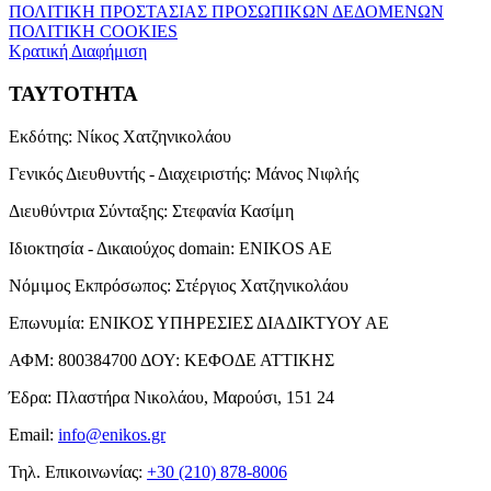
ΠΟΛΙΤΙΚΗ ΠΡΟΣΤΑΣΙΑΣ ΠΡΟΣΩΠΙΚΩΝ ΔΕΔΟΜΕΝΩΝ
ΠΟΛΙΤΙΚΗ COOKIES
Κρατική Διαφήμιση
ΤΑΥΤΟΤΗΤΑ
Εκδότης:
Νίκος Χατζηνικολάου
Γενικός Διευθυντής - Διαχειριστής:
Μάνος Νιφλής
Διευθύντρια Σύνταξης:
Στεφανία Κασίμη
Ιδιοκτησία - Δικαιούχος domain:
ENIKOS AE
Νόμιμος Εκπρόσωπος:
Στέργιος Χατζηνικολάου
Επωνυμία:
ΕΝΙΚΟΣ ΥΠΗΡΕΣΙΕΣ ΔΙΑΔΙΚΤΥΟΥ ΑΕ
ΑΦΜ:
800384700
ΔΟΥ:
ΚΕΦΟΔΕ ΑΤΤΙΚΗΣ
Έδρα:
Πλαστήρα Νικολάου, Μαρούσι, 151 24
Email:
info@enikos.gr
Τηλ. Επικοινωνίας:
+30 (210) 878-8006