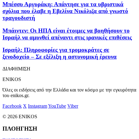
Μπέσσυ Αργυράκη: Απάντησε για τα υβριστικά
σχόλια που έλαβε η Εβελίνα Νικόλιζα από γνωστό
τραγουδιστή
Μπάιντεν: Οι ΗΠΑ είναι έτοιμες να βοηθήσουν το
Ισραήλ να αμυνθεί απέναντι στις ιρανικές επιθέσεις
Ισραήλ: Πληροφορίες για τρομοκράτες σε
ξενοδοχείο – Σε εξέλιξη η αστυνομική έρευνα
ΔΙΑΦΗΜΙΣΗ
ENIKOS
Όλες οι ειδήσεις από την Ελλάδα και τον κόσμο με την εγκυρότητα
του enikos.gr.
Facebook
X
Instagram
YouTube
Viber
© 2026 ENIKOS
ΠΛΟΗΓΗΣΗ