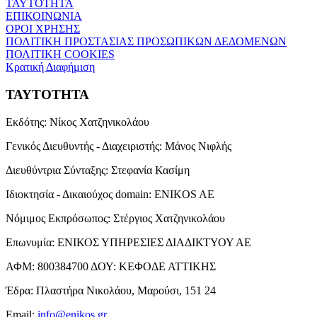
ΤΑΥΤΟΤΗΤΑ
ΕΠΙΚΟΙΝΩΝΙΑ
ΟΡΟΙ ΧΡΗΣΗΣ
ΠΟΛΙΤΙΚΗ ΠΡΟΣΤΑΣΙΑΣ ΠΡΟΣΩΠΙΚΩΝ ΔΕΔΟΜΕΝΩΝ
ΠΟΛΙΤΙΚΗ COOKIES
Κρατική Διαφήμιση
ΤΑΥΤΟΤΗΤΑ
Εκδότης:
Νίκος Χατζηνικολάου
Γενικός Διευθυντής - Διαχειριστής:
Μάνος Νιφλής
Διευθύντρια Σύνταξης:
Στεφανία Κασίμη
Ιδιοκτησία - Δικαιούχος domain:
ENIKOS AE
Νόμιμος Εκπρόσωπος:
Στέργιος Χατζηνικολάου
Επωνυμία:
ΕΝΙΚΟΣ ΥΠΗΡΕΣΙΕΣ ΔΙΑΔΙΚΤΥΟΥ ΑΕ
ΑΦΜ:
800384700
ΔΟΥ:
ΚΕΦΟΔΕ ΑΤΤΙΚΗΣ
Έδρα:
Πλαστήρα Νικολάου, Μαρούσι, 151 24
Email:
info@enikos.gr