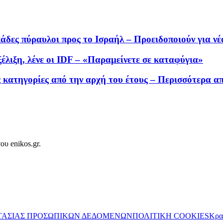
δες πύραυλοι προς το Ισραήλ – Προειδοποιούν για νέα
ξέλιξη, λένε οι IDF – «Παραμείνετε σε καταφύγια»
κατηγορίες από την αρχή του έτους – Περισσότερα από
ου enikos.gr.
ΤΑΣΙΑΣ ΠΡΟΣΩΠΙΚΩΝ ΔΕΔΟΜΕΝΩΝ
ΠΟΛΙΤΙΚΗ COOKIES
Κρα