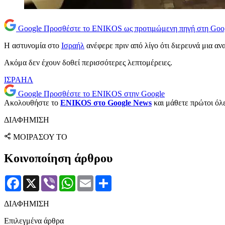
Google
Προσθέστε το ENIKOS ως προτιμώμενη πηγή στη Goo
Η αστυνομία στο
Iσραήλ
ανέφερε πριν από λίγο ότι διερευνά μια αν
Ακόμα δεν έχουν δοθεί περισσότερες λεπτομέρειες.
ΙΣΡΑΗΛ
Google
Προσθέστε το ENIKOS στην Google
Ακολουθήστε το
ENIKOS στο Google News
και μάθετε πρώτοι όλες
ΔΙΑΦΗΜΙΣΗ
ΜΟΙΡΑΣΟΥ ΤΟ
Κοινοποίηση άρθρου
Facebook
X
Viber
WhatsApp
Email
Μοιραστείτε
ΔΙΑΦΗΜΙΣΗ
Επιλεγμένα άρθρα