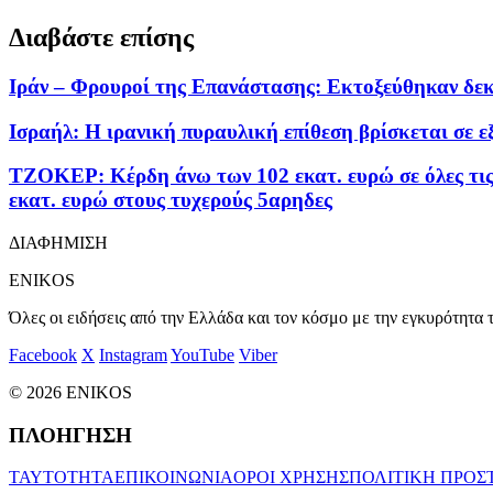
Διαβάστε επίσης
Ιράν – Φρουροί της Επανάστασης: Εκτοξεύθηκαν δεκά
Ισραήλ: Η ιρανική πυραυλική επίθεση βρίσκεται σε ε
ΤΖΟΚΕΡ: Κέρδη άνω των 102 εκατ. ευρώ σε όλες τις 
εκατ. ευρώ στους τυχερούς 5αρηδες
ΔΙΑΦΗΜΙΣΗ
ENIKOS
Όλες οι ειδήσεις από την Ελλάδα και τον κόσμο με την εγκυρότητα τ
Facebook
X
Instagram
YouTube
Viber
© 2026 ENIKOS
ΠΛΟΗΓΗΣΗ
ΤΑΥΤΟΤΗΤΑ
ΕΠΙΚΟΙΝΩΝΙΑ
ΟΡΟΙ ΧΡΗΣΗΣ
ΠΟΛΙΤΙΚΗ ΠΡΟΣ