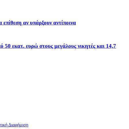
 επίθεση αν υπάρξουν αντίποινα
 50 εκατ. ευρώ στους μεγάλους νικητές και 14,7
τική Διαφήμιση