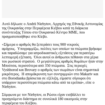
Αυτό δήλωσε ο Andrii Niebytov, Αρχηγός της Εθνικής Αστυνομίας
της Ουκρανίας στην Περιφέρεια Κιέβου κατά τη διάρκεια
συνέντευξης Tύπου στο Ουκρανικό Κέντρο ΜΜΕ, που
πραγματοποιήθηκε στο Κίεβο.
«Σήμερα ο αριθμός θα ξεπεράσει τους 900 νεκρούς
αμάχους. Υπογραμμίζω, πολίτες των οποίων τα πτώματα βρήκαμε
και παραδώσαμε για ιατροδικαστικές εξετάσεις για περαιτέρω
λεπτομερή εξέταση. Όλοι αυτοί οι άνθρωποι πέθαναν στα χέρια
του ρωσικού στρατού. Ο μεγαλύτερος αριθμός θυμάτων ήταν στην
Μπούτσα, περισσότερα από 350 πτώματα. Στις περιοχές
Vyshhorod και Brovary ο αριθμός των σωμάτων είναι σημαντικά
μικρότερος. Η απομάκρυνση των συντριμμιών στο Makariv και
στο Borodianka βρίσκεται σε εξέλιξη, είμαστε σίγουροι ότι
υπάρχουν περισσότερα πτώματα κάτω από τα ερείπια», είπε ο
Niebytov.
Σύμφωνα με τον Niebytov, οι Ρώσοι είχαν εισβάλλει το
προηγούμενο διάστημα σε συνολικά 180 οικισμούς στην
περιφέρεια του Κιέβου.