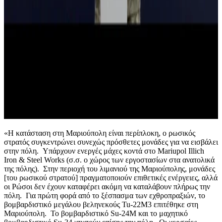
«Η κατάσταση στη Μαριούπολη είναι περίπλοκη, ο ρωσικός
στρατός συγκεντρώνει συνεχώς πρόσθετες μονάδες για να εισβάλει
στην πόλη. Υπάρχουν ενεργές μάχες κοντά στο Mariupol Illich
Iron & Steel Works (σ.σ. ο χώρος των εργοστασίων στα ανατολικά
της πόλης). Στην περιοχή του λιμανιού της Μαριούπολης, μονάδες
[του ρωσικού στρατού] πραγματοποιούν επιθετικές ενέργειες, αλλά
οι Ρώσοι δεν έχουν καταφέρει ακόμη να καταλάβουν πλήρως την
πόλη. Για πρώτη φορά από το ξέσπασμα των εχθροπραξιών, το
βομβαρδιστικό μεγάλου βεληνεκούς Tu-22M3 επιτέθηκε στη
Μαριούπολη. Το βομβαρδιστικό Su-24M και το μαχητικό