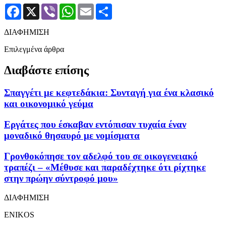
Facebook
X
Viber
WhatsApp
Email
Μοιραστείτε
ΔΙΑΦΗΜΙΣΗ
Επιλεγμένα άρθρα
Διαβάστε επίσης
Σπαγγέτι με κεφτεδάκια: Συνταγή για ένα κλασικό
και οικονομικό γεύμα
Εργάτες που έσκαβαν εντόπισαν τυχαία έναν
μοναδικό θησαυρό με νομίσματα
Γρονθοκόπησε τον αδελφό του σε οικογενειακό
τραπέζι – «Μέθυσε και παραδέχτηκε ότι ρίχτηκε
στην πρώην σύντροφό μου»
ΔΙΑΦΗΜΙΣΗ
ENIKOS