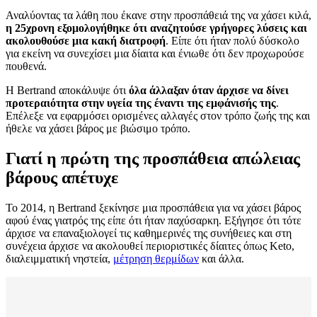
Αναλύοντας τα λάθη που έκανε στην προσπάθειά της να χάσει κιλά,
η 25χρονη εξομολογήθηκε ότι αναζητούσε γρήγορες λύσεις και
ακολουθούσε μια κακή διατροφή
. Είπε ότι ήταν πολύ δύσκολο
για εκείνη να συνεχίσει μια δίαιτα και ένιωθε ότι δεν προχωρούσε
πουθενά.
Η Bertrand αποκάλυψε ότι
όλα άλλαξαν όταν άρχισε να δίνει
προτεραιότητα στην υγεία της έναντι της εμφάνισής της
.
Επέλεξε να εφαρμόσει ορισμένες αλλαγές στον τρόπο ζωής της και
ήθελε να χάσει βάρος με βιώσιμο τρόπο.
Γιατί η πρώτη της προσπάθεια απώλειας
βάρους απέτυχε
Το 2014, η Bertrand ξεκίνησε μια προσπάθεια για να χάσει βάρος
αφού ένας γιατρός της είπε ότι ήταν παχύσαρκη. Εξήγησε ότι τότε
άρχισε να επαναξιολογεί τις καθημερινές της συνήθειες και στη
συνέχεια άρχισε να ακολουθεί περιοριστικές δίαιτες όπως Keto,
διαλειμματική νηστεία,
μέτρηση θερμίδων
και άλλα.