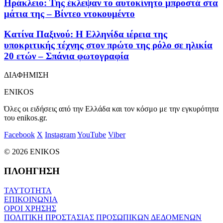
Ηράκλειο: Της έκλεψαν το αυτοκίνητο μπροστά στα
μάτια της – Βίντεο ντοκουμέντο
Kατίνα Παξινού: Η Ελληνίδα ιέρεια της
υποκριτικής τέχνης στον πρώτο της ρόλο σε ηλικία
20 ετών – Σπάνια φωτογραφία
ΔΙΑΦΗΜΙΣΗ
ENIKOS
Όλες οι ειδήσεις από την Ελλάδα και τον κόσμο με την εγκυρότητα
του enikos.gr.
Facebook
X
Instagram
YouTube
Viber
© 2026 ENIKOS
ΠΛΟΗΓΗΣΗ
ΤΑΥΤΟΤΗΤΑ
ΕΠΙΚΟΙΝΩΝΙΑ
ΟΡΟΙ ΧΡΗΣΗΣ
ΠΟΛΙΤΙΚΗ ΠΡΟΣΤΑΣΙΑΣ ΠΡΟΣΩΠΙΚΩΝ ΔΕΔΟΜΕΝΩΝ