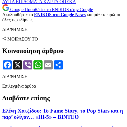
ΔΥΠΑ
ΕΠΙΔΟΜΑΤΑ
ΚΑΡΤΑ
ΟΠΕΚΑ
Google
Προσθέστε το ENIKOS στην Google
Ακολουθήστε το
ENIKOS στο Google News
και μάθετε πρώτοι
όλες τις ειδήσεις.
ΔΙΑΦΗΜΙΣΗ
ΜΟΙΡΑΣΟΥ ΤΟ
Κοινοποίηση άρθρου
Facebook
X
Viber
WhatsApp
Email
Μοιραστείτε
ΔΙΑΦΗΜΙΣΗ
Επιλεγμένα άρθρα
Διαβάστε επίσης
Ελένη Χατζίδου: Το Fame Story, το Pop Stars και η
παρ’ ολίγον… «HI-5» – ΒΙΝΤΕΟ