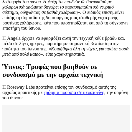
λειτουργία του ύπνου. Η ψύξη των ποδιών σε συνδυασμό με
χαλαρωτικά αρώματα διεγείρει το παρασυμπαθητικό νευρικό
σύστημα, οδηγώντας σε βαθιά χαλάρωση
». Ο ειδικός επισημαίνει
επίσης τη σημασία της δημιουργίας μιας σταθερής νυχτερινής
ρουτίνας χαλάρωσης, κάτι που υποστηρίζεται και από τη σύγχρονη
επιστήμη του ύπνου.
Η Angela άρχισε να εφαρμόζει αυτή την τεχνική κάθε βράδυ και,
μέσα σε λίγες ημέρες, παρατήρησε σημαντική βελτίωση στην
ποιότητα του ύπνου της. «
Κοιμήθηκα όλη τη νύχτα, για πρώτη φορά
μετά από πολύ καιρό
», είπε χαρακτηριστικά.
Ύπνος: Τροφές που βοηθούν σε
συνδυασμό με την αρχαία τεχνική
Η Roseway Labs προτείνει επίσης τον συνδυασμό αυτής της
αρχαίας πρακτικής με
τρόφιμα πλούσια σε μελατονίνη
, την ορμόνη
του ύπνου: