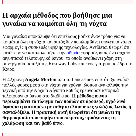
Η αρχαία μέθοδος που βοήθησε μια
γυναίκα να κοιμάται όλη τη νύχτα
Μια γυναίκα αποκάλυψε ότι επιτέλους βρήκε έναν τρόπο για να
κοιμάται όλη τη νύχτα και αυτός δεν περιλαμβάνει υπνωτικά χάπια,
εφαρμογές ή συσκευές υψηλής τεχνολογίας. Αντίθετα, θεωρεί ότι
κατάφερε να καταπολεμήσει την
αϋπνία
εφαρμόζοντας ένα αρχαίο
αιγυπτιακό τελετουργικό ύπνου, το οποίο αναβιώνει χάρη στη
συνεργασία μεταξύ της Roseway Labs και ενός γιατρού με έδρα το
Κάιρο.
Η 42χρονη
Angela Morton
από το Lancashire, είπε ότι ξυπνούσε
πολλές φορές μέσα στη νύχτα για χρόνια, ώσπου ανακάλυψε την
τεχνική από την Αρχαία Αίγυπτο καθώς ερευνούσε ιστορικά
τελετουργικά ύπνου στο διαδίκτυο.
Η μέθοδος ύπνου
περιλαμβάνει το τύλιγμα των ποδιών σε δροσερό, υγρό λινό
ύφασμα εμποτισμένο με αιθέρια έλαια όπως γαλάζιος λωτός ή
σανταλόξυλο. Η πρακτική αυτή θεωρείται ότι μειώνει τη
θερμοκρασία του πυρήνα του σώματος, προάγοντας τη
χαλάρωση και τον βαθύ ύπνο.