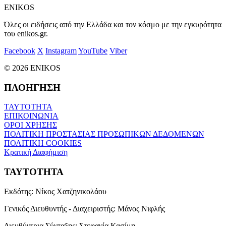
ENIKOS
Όλες οι ειδήσεις από την Ελλάδα και τον κόσμο με την εγκυρότητα
του enikos.gr.
Facebook
X
Instagram
YouTube
Viber
© 2026 ENIKOS
ΠΛΟΗΓΗΣΗ
ΤΑΥΤΟΤΗΤΑ
ΕΠΙΚΟΙΝΩΝΙΑ
ΟΡΟΙ ΧΡΗΣΗΣ
ΠΟΛΙΤΙΚΗ ΠΡΟΣΤΑΣΙΑΣ ΠΡΟΣΩΠΙΚΩΝ ΔΕΔΟΜΕΝΩΝ
ΠΟΛΙΤΙΚΗ COOKIES
Κρατική Διαφήμιση
ΤΑΥΤΟΤΗΤΑ
Εκδότης:
Νίκος Χατζηνικολάου
Γενικός Διευθυντής - Διαχειριστής:
Μάνος Νιφλής
Διευθύντρια Σύνταξης:
Στεφανία Κασίμη