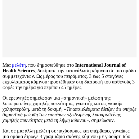
Μια
μελέτη
, που δημοσιεύθηκε στο
International Journal of
Health Sciences
, δοκίμασε την κατανάλωση κύμινου σε μια ομάδα
συμμετεχόντων. Ως μέρος του πειράματος, 3 έως 5 σταγόνες
εκχυλίσματος κύμινου προστέθηκαν στη διατροφή του ασθενούς 3
φορές την ημέρα για περίπου 45 ημέρες.
Οι ερευνητές σημείωσαν μια «σημαντική» μείωση της
λιποπρωτεΐνης χαμηλής πυκνότητας, γνωστής και ως «κακή»
χοληστερόλη, μετά τη δοκιμή. «
Τα αποτελέσματα έδειξαν ότι υπήρξε
σημαντική μείωση των επιπέδων οξειδωμένης λιποπρωτεΐνης
χαμηλής πυκνότητας μετά τη λήψη κύμινου
», σημείωσαν.
Και σε μια άλλη μελέτη σε παχύσαρκες και υπέρβαρες γυναίκες,
μια ομάδα έτρωγε 3 γραμμάρια σκόνης κύμινου με γιαούρτι δύο