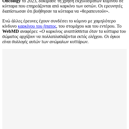
Oncology
το 2023, δοκίμασε τη χρήση εκχυλισμάτων κύμινου σε
κύτταρα που επηρεάζονται από καρκίνο των οστών. Οι ερευνητές
διαπίστωσαν ότι βοήθησαν τα κύτταρα να «θεραπευτούν».
Ενώ άλλες έρευνες έχουν συνδέσει το κύμινο με χαμηλότερο
κίνδυνο
καρκίνου του ήπατος
, του στομάχου και του εντέρου. Το
WebMD
αναφέρει: «
Ο καρκίνος αναπτύσσεται όταν τα κύτταρα του
σώματος αρχίζουν να πολλαπλασιάζονται εκτός ελέγχου. Οι όγκοι
είναι συλλογές αυτών των ανώμαλων κυττάρων.