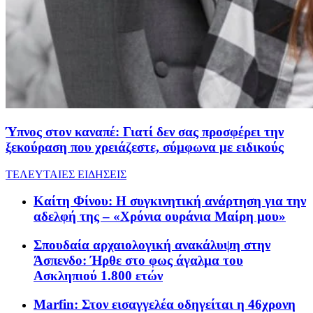
Ύπνος στον καναπέ: Γιατί δεν σας προσφέρει την
ξεκούραση που χρειάζεστε, σύμφωνα με ειδικούς
ΤΕΛΕΥΤΑΙΕΣ ΕΙΔΗΣΕΙΣ
Καίτη Φίνου: Η συγκινητική ανάρτηση για την
αδελφή της – «Χρόνια ουράνια Μαίρη μου»
Σπουδαία αρχαιολογική ανακάλυψη στην
Άσπενδο: Ήρθε στο φως άγαλμα του
Ασκληπιού 1.800 ετών
Marfin: Στον εισαγγελέα οδηγείται η 46χρονη