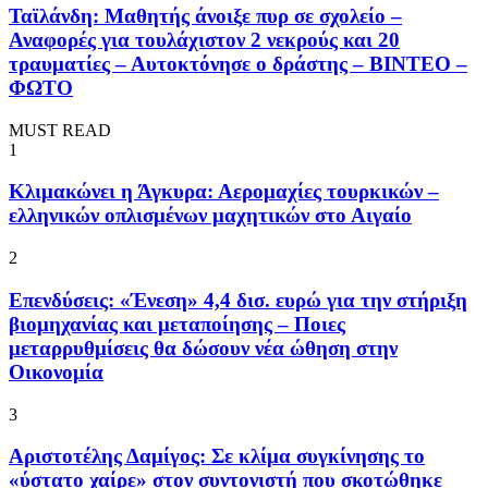
Ταϊλάνδη: Μαθητής άνοιξε πυρ σε σχολείο –
Αναφορές για τουλάχιστον 2 νεκρούς και 20
τραυματίες – Αυτοκτόνησε ο δράστης – ΒΙΝΤΕΟ –
ΦΩΤΟ
MUST READ
1
Κλιμακώνει η Άγκυρα: Αερομαχίες τουρκικών –
ελληνικών οπλισμένων μαχητικών στο Αιγαίο
2
Επενδύσεις: «Ένεση» 4,4 δισ. ευρώ για την στήριξη
βιομηχανίας και μεταποίησης – Ποιες
μεταρρυθμίσεις θα δώσουν νέα ώθηση στην
Οικονομία
3
Αριστοτέλης Δαμίγος: Σε κλίμα συγκίνησης το
«ύστατο χαίρε» στον συντονιστή που σκοτώθηκε