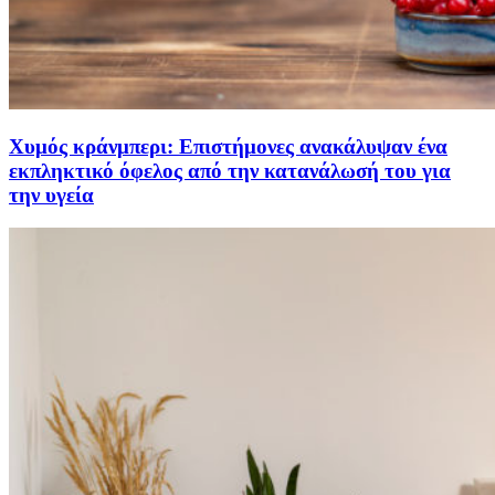
Χυμός κράνμπερι: Επιστήμονες ανακάλυψαν ένα
εκπληκτικό όφελος από την κατανάλωσή του για
την υγεία