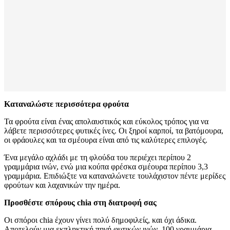
Καταναλώστε περισσότερα φρούτα
Τα φρούτα είναι ένας απολαυστικός και εύκολος τρόπος για να
λάβετε περισσότερες φυτικές ίνες. Οι ξηροί καρποί, τα βατόμουρα,
οι φράουλες και τα σμέουρα είναι από τις καλύτερες επιλογές.
Ένα μεγάλο αχλάδι με τη φλούδα του περιέχει περίπου 2
γραμμάρια ινών, ενώ μια κούπα φρέσκα σμέουρα περίπου 3,3
γραμμάρια. Επιδιώξτε να καταναλώνετε τουλάχιστον πέντε μερίδες
φρούτων και λαχανικών την ημέρα.
Προσθέστε σπόρους chia στη διατροφή σας
Οι σπόροι chia έχουν γίνει πολύ δημοφιλείς, και όχι άδικα.
Αποτελούν μια εκπληκτική πηγή φυτικών ινών. 100 γραμμάρια