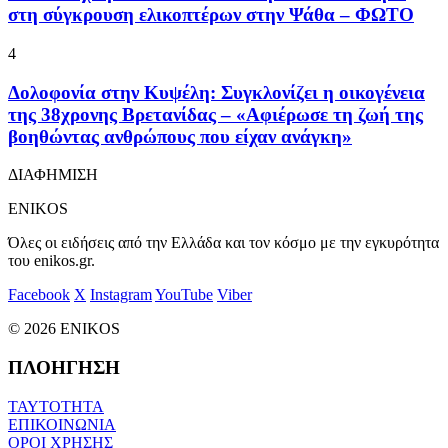
στη σύγκρουση ελικοπτέρων στην Ψάθα – ΦΩΤΟ
4
Δολοφονία στην Κυψέλη: Συγκλονίζει η οικογένεια
της 38χρονης Βρετανίδας – «Αφιέρωσε τη ζωή της
βοηθώντας ανθρώπους που είχαν ανάγκη»
ΔΙΑΦΗΜΙΣΗ
ENIKOS
Όλες οι ειδήσεις από την Ελλάδα και τον κόσμο με την εγκυρότητα
του enikos.gr.
Facebook
X
Instagram
YouTube
Viber
© 2026 ENIKOS
ΠΛΟΗΓΗΣΗ
ΤΑΥΤΟΤΗΤΑ
ΕΠΙΚΟΙΝΩΝΙΑ
ΟΡΟΙ ΧΡΗΣΗΣ