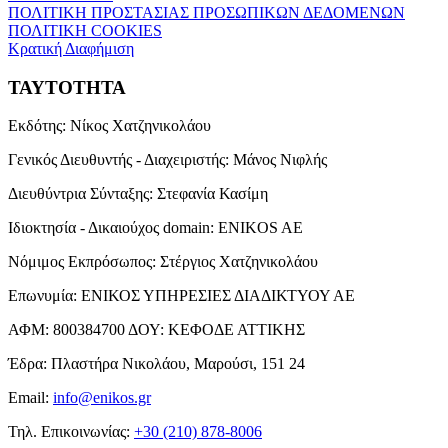
ΠΟΛΙΤΙΚΗ ΠΡΟΣΤΑΣΙΑΣ ΠΡΟΣΩΠΙΚΩΝ ΔΕΔΟΜΕΝΩΝ
ΠΟΛΙΤΙΚΗ COOKIES
Κρατική Διαφήμιση
ΤΑΥΤΟΤΗΤΑ
Εκδότης:
Νίκος Χατζηνικολάου
Γενικός Διευθυντής - Διαχειριστής:
Μάνος Νιφλής
Διευθύντρια Σύνταξης:
Στεφανία Κασίμη
Ιδιοκτησία - Δικαιούχος domain:
ENIKOS AE
Νόμιμος Εκπρόσωπος:
Στέργιος Χατζηνικολάου
Επωνυμία:
ΕΝΙΚΟΣ ΥΠΗΡΕΣΙΕΣ ΔΙΑΔΙΚΤΥΟΥ ΑΕ
ΑΦΜ:
800384700
ΔΟΥ:
ΚΕΦΟΔΕ ΑΤΤΙΚΗΣ
Έδρα:
Πλαστήρα Νικολάου, Μαρούσι, 151 24
Email:
info@enikos.gr
Τηλ. Επικοινωνίας:
+30 (210) 878-8006