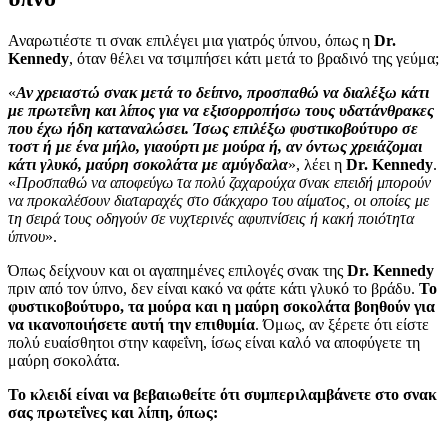
Αναρωτιέστε τι σνακ επιλέγει μια γιατρός ύπνου, όπως η
Dr.
Kennedy
, όταν θέλει να τσιμπήσει κάτι μετά το βραδινό της γεύμα;
«
Αν χρειαστώ σνακ μετά το δείπνο, προσπαθώ να διαλέξω κάτι
με πρωτεΐνη και λίπος για να εξισορροπήσω τους υδατάνθρακες
που έχω ήδη καταναλώσει. Ίσως επιλέξω φυστικοβούτυρο σε
τοστ ή με ένα μήλο, γιαούρτι με μούρα ή, αν όντως χρειάζομαι
κάτι γλυκό, μαύρη σοκολάτα με αμύγδαλα
», λέει η
Dr. Kennedy
.
«
Προσπαθώ να αποφεύγω τα πολύ ζαχαρούχα σνακ επειδή μπορούν
να προκαλέσουν διαταραχές στο σάκχαρο του αίματος, οι οποίες με
τη σειρά τους οδηγούν σε νυχτερινές αφυπνίσεις ή κακή ποιότητα
ύπνου
».
Όπως δείχνουν και οι αγαπημένες επιλογές σνακ της
Dr. Kennedy
πριν από τον ύπνο, δεν είναι κακό να φάτε κάτι γλυκό το βράδυ.
Το
φυστικοβούτυρο, τα μούρα και η μαύρη σοκολάτα βοηθούν για
να ικανοποιήσετε αυτή την επιθυμία
. Όμως, αν ξέρετε ότι είστε
πολύ ευαίσθητοι στην καφεΐνη, ίσως είναι καλό να αποφύγετε τη
μαύρη σοκολάτα.
Το κλειδί είναι να βεβαιωθείτε ότι συμπεριλαμβάνετε στο σνακ
σας πρωτεΐνες και λίπη, όπως: