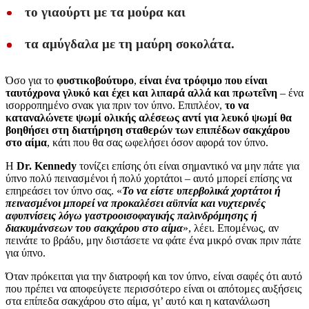
το γιαούρτι με τα μούρα και
τα αμύγδαλα με τη μαύρη σοκολάτα.
Όσο για το
φυστικοβούτυρο
,
είναι ένα τρόφιμο που είναι
ταυτόχρονα γλυκό και έχει και λιπαρά αλλά και πρωτεΐνη
– ένα
ισορροπημένο σνακ για πριν τον ύπνο. Επιπλέον,
το να
καταναλώνετε ψωμί ολικής αλέσεως αντί για λευκό ψωμί θα
βοηθήσει στη διατήρηση σταθερών των επιπέδων σακχάρου
στο αίμα
, κάτι που θα σας ωφελήσει όσον αφορά τον ύπνο.
Η
Dr. Kennedy
τονίζει επίσης ότι είναι σημαντικό να μην πάτε για
ύπνο πολύ πεινασμένοι ή πολύ χορτάτοι – αυτό μπορεί επίσης να
επηρεάσει τον ύπνο σας. «
Το να είστε υπερβολικά χορτάτοι ή
πεινασμένοι μπορεί να προκαλέσει αϋπνία και νυχτερινές
αφυπνίσεις λόγω γαστροοισοφαγικής παλινδρόμησης ή
διακυμάνσεων του σακχάρου στο αίμα
», λέει. Επομένως, αν
πεινάτε το βράδυ, μην διστάσετε να φάτε ένα μικρό σνακ πριν πάτε
για ύπνο.
Όταν πρόκειται για την διατροφή και τον ύπνο, είναι σαφές ότι αυτό
που πρέπει να αποφεύγετε περισσότερο είναι οι απότομες αυξήσεις
στα επίπεδα σακχάρου στο αίμα, γι’ αυτό και η κατανάλωση