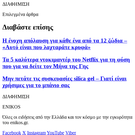
ΔΙΑΦΗΜΙΣΗ
Επιλεγμένα άρθρα
Διαβάστε επίσης
Η ένοχη απόλαυση για κάθε ένα από τα 12 ζώδια –
«Αυτό είναι που λαχταράτε κρυφά»
Τα 5 καλύτερα ντοκιμαντέρ του Netflix για τη φύση
που για να δείτε τον Μήνα της Γης
Μην πετάτε τις συσκευασίες silica gel – Γιατί είναι
χρήσιμες για το μπάνιο σας
ΔΙΑΦΗΜΙΣΗ
ENIKOS
Όλες οι ειδήσεις από την Ελλάδα και τον κόσμο με την εγκυρότητα
του enikos.gr.
Facebook
X
Instagram
YouTube
Viber