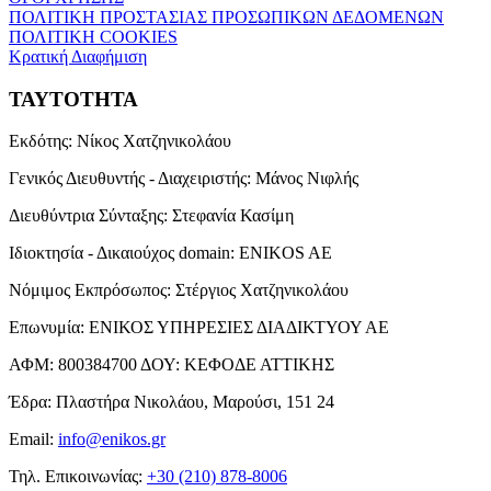
ΠΟΛΙΤΙΚΗ ΠΡΟΣΤΑΣΙΑΣ ΠΡΟΣΩΠΙΚΩΝ ΔΕΔΟΜΕΝΩΝ
ΠΟΛΙΤΙΚΗ COOKIES
Κρατική Διαφήμιση
ΤΑΥΤΟΤΗΤΑ
Εκδότης:
Νίκος Χατζηνικολάου
Γενικός Διευθυντής - Διαχειριστής:
Μάνος Νιφλής
Διευθύντρια Σύνταξης:
Στεφανία Κασίμη
Ιδιοκτησία - Δικαιούχος domain:
ENIKOS AE
Νόμιμος Εκπρόσωπος:
Στέργιος Χατζηνικολάου
Επωνυμία:
ΕΝΙΚΟΣ ΥΠΗΡΕΣΙΕΣ ΔΙΑΔΙΚΤΥΟΥ ΑΕ
ΑΦΜ:
800384700
ΔΟΥ:
ΚΕΦΟΔΕ ΑΤΤΙΚΗΣ
Έδρα:
Πλαστήρα Νικολάου, Μαρούσι, 151 24
Email:
info@enikos.gr
Τηλ. Επικοινωνίας:
+30 (210) 878-8006