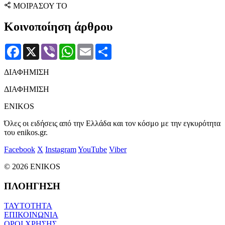
ΜΟΙΡΑΣΟΥ ΤΟ
Κοινοποίηση άρθρου
Facebook
X
Viber
WhatsApp
Email
Μοιραστείτε
ΔΙΑΦΗΜΙΣΗ
ΔΙΑΦΗΜΙΣΗ
ENIKOS
Όλες οι ειδήσεις από την Ελλάδα και τον κόσμο με την εγκυρότητα
του enikos.gr.
Facebook
X
Instagram
YouTube
Viber
© 2026 ENIKOS
ΠΛΟΗΓΗΣΗ
ΤΑΥΤΟΤΗΤΑ
ΕΠΙΚΟΙΝΩΝΙΑ
ΟΡΟΙ ΧΡΗΣΗΣ