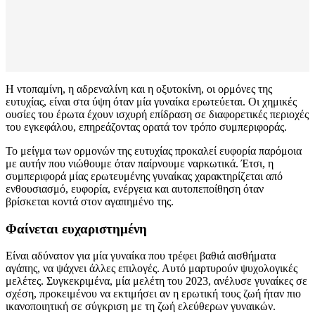
Η ντοπαμίνη, η αδρεναλίνη και η οξυτοκίνη, οι ορμόνες της
ευτυχίας, είναι στα ύψη όταν μία γυναίκα ερωτεύεται. Οι χημικές
ουσίες του έρωτα έχουν ισχυρή επίδραση σε διαφορετικές περιοχές
του εγκεφάλου, επηρεάζοντας ορατά τον τρόπο συμπεριφοράς.
Το μείγμα των ορμονών της ευτυχίας προκαλεί ευφορία παρόμοια
με αυτήν που νιώθουμε όταν παίρνουμε ναρκωτικά. Έτσι, η
συμπεριφορά μίας ερωτευμένης γυναίκας χαρακτηρίζεται από
ενθουσιασμό, ευφορία, ενέργεια και αυτοπεποίθηση όταν
βρίσκεται κοντά στον αγαπημένο της.
Φαίνεται ευχαριστημένη
Είναι αδύνατον για μία γυναίκα που τρέφει βαθιά αισθήματα
αγάπης, να ψάχνει άλλες επιλογές. Αυτό μαρτυρούν ψυχολογικές
μελέτες. Συγκεκριμένα, μία μελέτη του 2023, ανέλυσε γυναίκες σε
σχέση, προκειμένου να εκτιμήσει αν η ερωτική τους ζωή ήταν πιο
ικανοποιητική σε σύγκριση με τη ζωή ελεύθερων γυναικών.