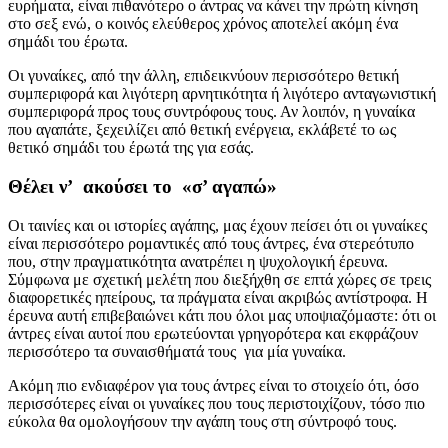
ευρήματα, είναι πιθανότερο ο άντρας να κάνει την πρώτη κίνηση
στο σεξ ενώ, ο κοινός ελεύθερος χρόνος αποτελεί ακόμη ένα
σημάδι του έρωτα.
Οι γυναίκες, από την άλλη, επιδεικνύουν περισσότερο θετική
συμπεριφορά και λιγότερη αρνητικότητα ή λιγότερο ανταγωνιστική
συμπεριφορά προς τους συντρόφους τους. Αν λοιπόν, η γυναίκα
που αγαπάτε, ξεχειλίζει από θετική ενέργεια, εκλάβετέ το ως
θετικό σημάδι του έρωτά της για εσάς.
Θέλει ν’ ακούσει το «σ’ αγαπώ»
Οι ταινίες και οι ιστορίες αγάπης, μας έχουν πείσει ότι οι γυναίκες
είναι περισσότερο ρομαντικές από τους άντρες, ένα στερεότυπο
που, στην πραγματικότητα ανατρέπει η ψυχολογική έρευνα.
Σύμφωνα με σχετική μελέτη που διεξήχθη σε επτά χώρες σε τρεις
διαφορετικές ηπείρους, τα πράγματα είναι ακριβώς αντίστροφα. Η
έρευνα αυτή επιβεβαιώνει κάτι που όλοι μας υποψιαζόμαστε: ότι οι
άντρες είναι αυτοί που ερωτεύονται γρηγορότερα και εκφράζουν
περισσότερο τα συναισθήματά τους για μία γυναίκα.
Ακόμη πιο ενδιαφέρον για τους άντρες είναι το στοιχείο ότι, όσο
περισσότερες είναι οι γυναίκες που τους περιστοιχίζουν, τόσο πιο
εύκολα θα ομολογήσουν την αγάπη τους στη σύντροφό τους.