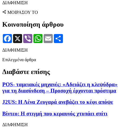
ΔΙΑΦΗΜΙΣΗ
ΜΟΙΡΑΣΟΥ ΤΟ
Κοινοποίηση άρθρου
Facebook
X
Viber
WhatsApp
Email
Μοιραστείτε
ΔΙΑΦΗΜΙΣΗ
Επιλεγμένα άρθρα
Διαβάστε επίσης
POS- ταμειακές μηχανές: «Αδειάζει η κλεψύδρα»
για τη διασύνδεση – Προσοχή έρχονται πρόστιμα
J2US: Η Λένα Ζευγαρά ανεβάζει το κέφι απόψε
Βίντεο: Η στιγμή που κεραυνός χτυπάει σπίτι
ΔΙΑΦΗΜΙΣΗ