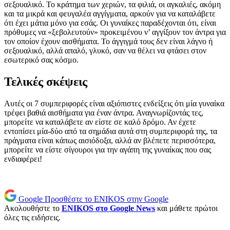
σεξουαλικό. Το κράτημα των χεριών, τα φιλιά, οι αγκαλιές, ακόμη
και τα μικρά και φευγαλέα αγγίγματα, αρκούν για να καταλάβετε
ότι έχει μάτια μόνο για εσάς. Οι γυναίκες παραδέχονται ότι, είναι
πρόθυμες να «ξεβολευτούν» προκειμένου ν’ αγγίξουν τον άντρα για
τον οποίον έχουν αισθήματα. Το άγγιγμά τους δεν είναι λάγνο ή
σεξουαλικό, αλλά απαλό, γλυκό, σαν να θέλει να φτάσει στον
εσωτερικό σας κόσμο.
Τελικές σκέψεις
Αυτές οι 7 συμπεριφορές είναι αξιόπιστες ενδείξεις ότι μία γυναίκα
τρέφει βαθιά αισθήματα για έναν άντρα. Αναγνωρίζοντάς τες,
μπορείτε να καταλάβετε αν είστε σε καλό δρόμο. Αν έχετε
εντοπίσει μία-δύο από τα σημάδια αυτά στη συμπεριφορά της, τα
πράγματα είναι κάπως αισιόδοξα, αλλά αν βλέπετε περισσότερα,
μπορείτε να είστε σίγουροι για την αγάπη της γυναίκας που σας
ενδιαφέρει!
Google
Προσθέστε το ENIKOS στην Google
Ακολουθήστε το
ENIKOS στο Google News
και μάθετε πρώτοι
όλες τις ειδήσεις.