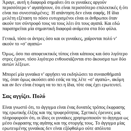
Άραγε, αυτή η διαφορά σημαίνει ότι οι γυναίκες αργούν
περισσότερο ν’ αγαπήσουν, ότι είναι περισσότερο επιλεκτικές ή ότι
είναι πιο συνεσταλμένες; Η απάντηση δεν είναι σαφής. Η ίδια
μελέτη εξέταση το πόσο ευτυχισμένοι είναι οι άνθρωποι όταν
ακούν τον σύντροφό τους να τους λέει ότι τους αγαπά. Και εδώ
παρατηρείται μία σημαντική διαφορά ανάμεσα στα δύο φύλα.
Γενικά, τόσο οι άντρες όσο και οι γυναίκες, χαίρονται πολύ ν’
ακούν το «σ’ αγαπώ»
Όμως, όσο πιο αποφευκτικός τύπος είναι κάποιος και όσο λιγότερο
στρες έχουν, τόσο λιγότερο ενθουσιάζονται στο άκουσμα των δύο
αυτών λέξεων.
Μπορεί μία γυναίκα ν’ αργήσει να εκδηλώσει τα συναισθήματά
της, όταν όμως ακούσει από εσάς να της λέτε «σ’ αγαπώ», ακόμη
και αν δεν είναι έτοιμη να το πει η ίδια, τότε σας έχει ερωτευτεί.
Σας αγγίζει. Πολύ
Είναι γνωστό ότι, το άγγιγμα είναι ένας δυνατός τρόπος έκφρασης
της ερωτικής έλξης και της τρυφερότητας. Σχετικές έρευνες μας
πληροφορούν ότι, οι ίδιες οι γυναίκες χρησιμοποιούν το άγγιγμα ως
μέσο έκφρασης της αγάπης και της στοργής τους. Το άγγιγμα μίας
ερωτευμένης γυναίκας δεν είναι εξόφθαλμο ούτε απόλυτα