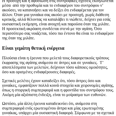
Η προσοχή και η αφοσίωση στις συντροφικές σχέσεις εκδηλώνεται
μέσα από την προθυμία και το ενδιαφέρον του συντρόφου ν’
ακούσει, να κατανοήσει και να δείξει ότι ενδιαφέρεται για τον
άλλον. Όταν μια γυναίκα σας ακούει με προσοχή, χωρίς διάθεση
κριτικής, αλλά θέλοντας να καταλάβει τι νιώθετε, δείχνει για εσάς
ουσιαστική εκτίμηση, είναι ανοιχτή και παρούσα όταν της μιλάτε.
Η προσεκτική ακρόαση συνδέεται στενά με την αγάπη. Όσο
περισσότερο σας νοιάζεται, τόσο πιο έντονο θα είναι το ενδιαφέρον
της όταν της μιλάτε.
Είναι γεμάτη θετική ενέργεια
Πλούσια είναι η έρευνα που μελετά τους διαφορετικούς τρόπους
έκφρασης της αγάπης ανάμεσα σε άντρες και σε γυναίκες. Τ’
αποτελέσματα των μελετών, δείχνουν τόσο κάποιες ομοιότητες,
όσο και ορισμένες ενδιαφέρουσες διαφορές.
Σχετικές μελέτες έχουν καταδείξει ότι, τόσο άντρες όσο και
γυναίκες, εμφανίζουν πολλά κοινά στοιχεία και χειρονομίες αγάπης,
όπως η στοργική συμπεριφορά και η φροντίδα του συντρόφου τους.
Ακόμη μία αξιόπιστη ένδειξη, είναι το μοίρασμα των ευθυνών.
Ωστόσο, μία άλλη έρευνα καταδεικνύει ότι, ανάμεσα στη
συμπεριφορά ενός ερωτευμένου άντρα και μίας ερωτευμένης
γυναίκας, υπάρχει μία ουσιαστική διαφορά. Σύμφωνα με τα σχετικά