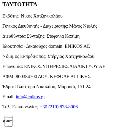
ΤΑΥΤΟΤΗΤΑ
Εκδότης:
Νίκος Χατζηνικολάου
Γενικός Διευθυντής - Διαχειριστής:
Μάνος Νιφλής
Διευθύντρια Σύνταξης:
Στεφανία Κασίμη
Ιδιοκτησία - Δικαιούχος domain:
ENIKOS AE
Νόμιμος Εκπρόσωπος:
Στέργιος Χατζηνικολάου
Επωνυμία:
ΕΝΙΚΟΣ ΥΠΗΡΕΣΙΕΣ ΔΙΑΔΙΚΤΥΟΥ ΑΕ
ΑΦΜ:
800384700
ΔΟΥ:
ΚΕΦΟΔΕ ΑΤΤΙΚΗΣ
Έδρα:
Πλαστήρα Νικολάου, Μαρούσι, 151 24
Email:
info@enikos.gr
Τηλ. Επικοινωνίας:
+30 (210) 878-8006