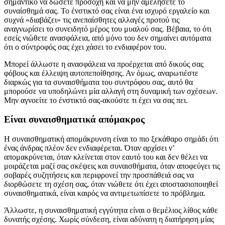
σημαντικό να δώσετε προσοχή και να μην αμελήσετε το
συναίσθημά σας. Το ένστικτό σας είναι ένα ισχυρό εργαλείο και
συχνά «διαβάζει» τις ανεπαίσθητες αλλαγές προτού τις
αναγνωρίσει το συνειδητό μέρος του μυαλού σας. Βέβαια, το ότι
εσείς νιώθετε ανασφάλεια, από μόνο του δεν σημαίνει αυτόματα
ότι ο σύντροφός σας έχει χάσει το ενδιαφέρον του.
Μπορεί άλλωστε η ανασφάλεια να προέρχεται από δικούς σας
φόβους και έλλειψη αυτοπεποίθησης. Αν όμως, αναρωτιέστε
διαρκώς για τα συναισθήματα του συντρόφου σας, αυτό θα
μπορούσε να υποδηλώνει μία αλλαγή στη δυναμική των σχέσεων.
Μην αγνοείτε το ένστικτό σας-ακούστε τι έχει να σας πει.
Είναι συναισθηματικά απόμακρος
Η συναισθηματική απομάκρυνση είναι το πιο ξεκάθαρο σημάδι ότι
ένας άνδρας πλέον δεν ενδιαφέρεται. Όταν αρχίσει ν’
απομακρύνεται, όταν κλείνεται στον εαυτό του και δεν θέλει να
μοιράζεται μαζί σας σκέψεις και συναισθήματα, όταν αποφεύγει τις
σοβαρές συζητήσεις και περιφρονεί την προσπάθειά σας να
διορθώσετε τη σχέση σας, όταν νιώθετε ότι έχει αποστασιοποιηθεί
συναισθηματικά, είναι καιρός να αντιμετωπίσετε το πρόβλημα.
Άλλωστε, η συναισθηματική εγγύτητα είναι ο θεμέλιος λίθος κάθε
δυνατής σχέσης. Χωρίς σύνδεση, είναι αδύνατη η διατήρηση μίας