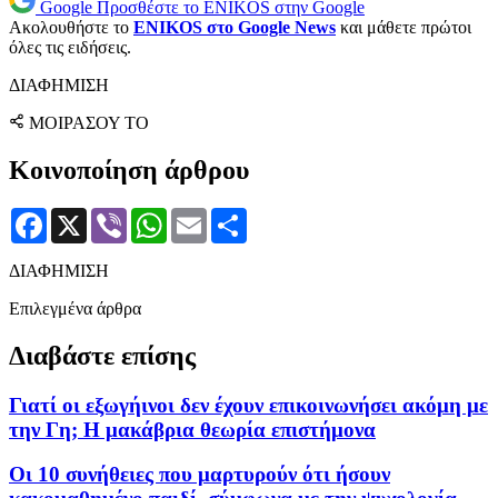
Google
Προσθέστε το ENIKOS στην Google
Ακολουθήστε το
ENIKOS στο Google News
και μάθετε πρώτοι
όλες τις ειδήσεις.
ΔΙΑΦΗΜΙΣΗ
ΜΟΙΡΑΣΟΥ ΤΟ
Κοινοποίηση άρθρου
Facebook
X
Viber
WhatsApp
Email
Μοιραστείτε
ΔΙΑΦΗΜΙΣΗ
Επιλεγμένα άρθρα
Διαβάστε επίσης
Γιατί οι εξωγήινοι δεν έχουν επικοινωνήσει ακόμη με
την Γη; Η μακάβρια θεωρία επιστήμονα
Οι 10 συνήθειες που μαρτυρούν ότι ήσουν