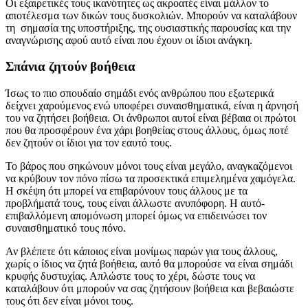
Οι εξαιρετικές τους ικανότητες ως ακροατές είναι μάλλον το
αποτέλεσμα των δικών τους δυσκολιών. Μπορούν να καταλάβουν
τη σημασία της υποστήριξης, της ουσιαστικής παρουσίας και την
αναγνώρισης αφού αυτό είναι που έχουν οι ίδιοι ανάγκη.
Σπάνια ζητούν βοήθεια
Ίσως το πιο σπουδαίο σημάδι ενός ανθρώπου που εξωτερικά
δείχνει χαρούμενος ενώ υποφέρει συναισθηματικά, είναι η άρνησή
του να ζητήσει βοήθεια. Οι άνθρωποι αυτοί είναι βέβαια οι πρώτοι
που θα προσφέρουν ένα χάρι βοηθείας στους άλλους, όμως ποτέ
δεν ζητούν οι ίδιοι για τον εαυτό τους.
Το βάρος που σηκώνουν μόνοι τους είναι μεγάλο, αναγκαζόμενοι
να κρύβουν τον πόνο πίσω τα προσεκτικά επιμελημένα χαμόγελα.
Η σκέψη ότι μπορεί να επιβαρύνουν τους άλλους με τα
προβλήματά τους, τους είναι άλλωστε ανυπόφορη. Η αυτό-
επιβαλλόμενη απομόνωση μπορεί όμως να επιδεινώσει τον
συναισθηματικό τους πόνο.
Αν βλέπετε ότι κάποιος είναι μονίμως παρών για τους άλλους,
χωρίς ο ίδιος να ζητά βοήθεια, αυτό θα μπορούσε να είναι σημάδι
κρυφής δυστυχίας. Απλώστε τους το χέρι, δώστε τους να
καταλάβουν ότι μπορούν να σας ζητήσουν βοήθεια και βεβαιώστε
τους ότι δεν είναι μόνοι τους.