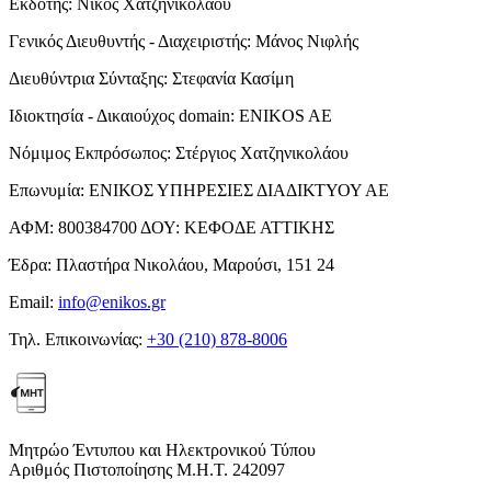
Εκδότης:
Νίκος Χατζηνικολάου
Γενικός Διευθυντής - Διαχειριστής:
Μάνος Νιφλής
Διευθύντρια Σύνταξης:
Στεφανία Κασίμη
Ιδιοκτησία - Δικαιούχος domain:
ENIKOS AE
Νόμιμος Εκπρόσωπος:
Στέργιος Χατζηνικολάου
Επωνυμία:
ΕΝΙΚΟΣ ΥΠΗΡΕΣΙΕΣ ΔΙΑΔΙΚΤΥΟΥ ΑΕ
ΑΦΜ:
800384700
ΔΟΥ:
ΚΕΦΟΔΕ ΑΤΤΙΚΗΣ
Έδρα:
Πλαστήρα Νικολάου, Μαρούσι, 151 24
Email:
info@enikos.gr
Τηλ. Επικοινωνίας:
+30 (210) 878-8006
Μητρώο Έντυπου και Ηλεκτρονικού Τύπου
Αριθμός Πιστοποίησης Μ.Η.Τ. 242097