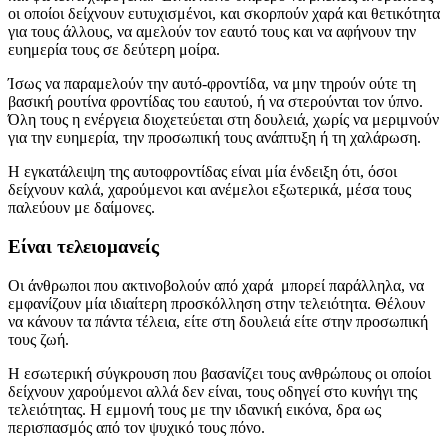
οι οποίοι δείχνουν ευτυχισμένοι, και σκορπούν χαρά και θετικότητα
για τους άλλους, να αμελούν τον εαυτό τους και να αφήνουν την
ευημερία τους σε δεύτερη μοίρα.
Ίσως να παραμελούν την αυτό-φροντίδα, να μην τηρούν ούτε τη
βασική ρουτίνα φροντίδας του εαυτού, ή να στερούνται τον ύπνο.
Όλη τους η ενέργεια διοχετεύεται στη δουλειά, χωρίς να μεριμνούν
για την ευημερία, την προσωπική τους ανάπτυξη ή τη χαλάρωση.
Η εγκατάλειψη της αυτοφροντίδας είναι μία ένδειξη ότι, όσοι
δείχνουν καλά, χαρούμενοι και ανέμελοι εξωτερικά, μέσα τους
παλεύουν με δαίμονες.
Είναι τελειομανείς
Οι άνθρωποι που ακτινοβολούν από χαρά μπορεί παράλληλα, να
εμφανίζουν μία ιδιαίτερη προσκόλληση στην τελειότητα. Θέλουν
να κάνουν τα πάντα τέλεια, είτε στη δουλειά είτε στην προσωπική
τους ζωή.
Η εσωτερική σύγκρουση που βασανίζει τους ανθρώπους οι οποίοι
δείχνουν χαρούμενοι αλλά δεν είναι, τους οδηγεί στο κυνήγι της
τελειότητας. Η εμμονή τους με την ιδανική εικόνα, δρα ως
περισπασμός από τον ψυχικό τους πόνο.