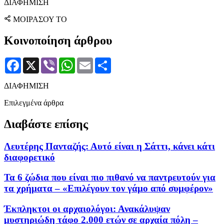
ΔΙΑΦΗΜΙΣΗ
ΜΟΙΡΑΣΟΥ ΤΟ
Κοινοποίηση άρθρου
Facebook
X
Viber
WhatsApp
Email
Μοιραστείτε
ΔΙΑΦΗΜΙΣΗ
Επιλεγμένα άρθρα
Διαβάστε επίσης
Λευτέρης Πανταζής: Αυτό είναι η Σάττι, κάνει κάτι
διαφορετικό
Τα 6 ζώδια που είναι πιο πιθανό να παντρευτούν για
τα χρήματα – «Επιλέγουν τον γάμο από συμφέρον»
Έκπληκτοι οι αρχαιολόγοι: Ανακάλυψαν
μυστηριώδη τάφο 2.000 ετών σε αρχαία πόλη –