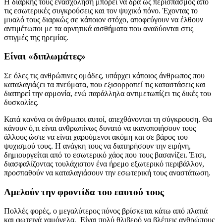
Η διαρκής τους ενασχόληση μπορεί να δρα ως περισπασμός από
τις εσωτερικές συγκρούσεις και τον ψυχικό πόνο. Έχοντας το
μυαλό τους διαρκώς σε κάποιον στόχο, αποφεύγουν να έλθουν
αντιμέτωποι με τα αρνητικά αισθήματα που αναδύονται στις
στιγμές της ηρεμίας.
Είναι «διπλωμάτες»
Σε όλες τις ανθρώπινες ομάδες, υπάρχει κάποιος άνθρωπος που
καταλαγιάζει τα πνεύματα, που εξισορροπεί τις καταστάσεις και
διατηρεί την αρμονία, ενώ παράλληλα αντιμετωπίζει τις δικές του
δυσκολίες.
Κατά κανόνα οι άνθρωποι αυτοί, απεχθάνονται τη σύγκρουση. Θα
κάνουν ό,τι είναι ανθρωπίνως δυνατό να ικανοποιήσουν τους
άλλους ώστε να είναι χαρούμενοι ακόμη και σε βάρος του
ψυχισμού τους. Η ανάγκη τους να διατηρήσουν την ειρήνη,
δημιουργείται από το εσωτερικό χάος που τους βασανίζει. Έτσι,
διασφαλίζοντας τουλάχιστον ένα ήρεμο εξωτερικό περιβάλλον,
προσπαθούν να καταλαγιάσουν την εσωτερική τους αναστάτωση.
Αμελούν την φροντίδα του εαυτού τους
Πολλές φορές, ο μεγαλύτερος πόνος βρίσκεται κάτω από πλατιά
και φωτεινά χαμόγελα. Είναι πολύ θλιβερό να βλέπεις ανθρώπους