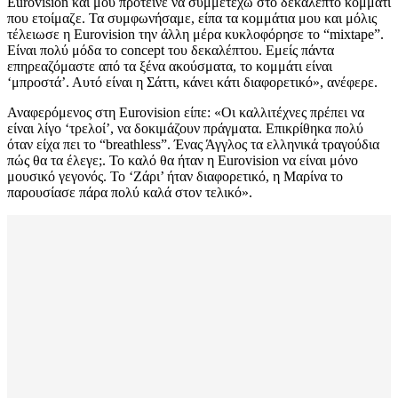
Eurovision και μου πρότεινε να συμμετέχω στο δεκάλεπτο κομμάτι
που ετοίμαζε. Τα συμφωνήσαμε, είπα τα κομμάτια μου και μόλις
τέλειωσε η Eurovision την άλλη μέρα κυκλοφόρησε το “mixtape”.
Είναι πολύ μόδα το concept του δεκαλέπτου. Εμείς πάντα
επηρεαζόμαστε από τα ξένα ακούσματα, το κομμάτι είναι
‘μπροστά’. Αυτό είναι η Σάττι, κάνει κάτι διαφορετικό», ανέφερε.
Αναφερόμενος στη Eurovision είπε: «Οι καλλιτέχνες πρέπει να
είναι λίγο ‘τρελοί’, να δοκιμάζουν πράγματα. Επικρίθηκα πολύ
όταν είχα πει το “breathless”. Ένας Άγγλος τα ελληνικά τραγούδια
πώς θα τα έλεγε;. Το καλό θα ήταν η Eurovision να είναι μόνο
μουσικό γεγονός. Το ‘Ζάρι’ ήταν διαφορετικό, η Μαρίνα το
παρουσίασε πάρα πολύ καλά στον τελικό».