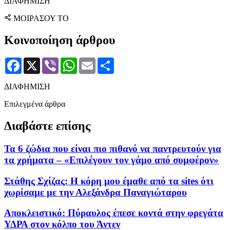
ΔΙΑΦΗΜΙΣΗ
ΜΟΙΡΑΣΟΥ ΤΟ
Κοινοποίηση άρθρου
Facebook
X
Viber
WhatsApp
Email
Μοιραστείτε
ΔΙΑΦΗΜΙΣΗ
Επιλεγμένα άρθρα
Διαβάστε επίσης
Τα 6 ζώδια που είναι πιο πιθανό να παντρευτούν για
τα χρήματα – «Επιλέγουν τον γάμο από συμφέρον»
Στάθης Σχίζας: Η κόρη μου έμαθε από τα sites ότι
χωρίσαμε με την Αλεξάνδρα Παναγιώταρου
Αποκλειστικό: Πύραυλος έπεσε κοντά στην φρεγάτα
ΥΔΡΑ στον κόλπο του Άντεν