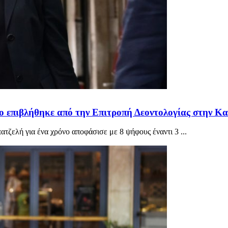
 επιβλήθηκε από την Επιτροπή Δεοντολογίας στην Κα
ατζελή για ένα χρόνο αποφάσισε με 8 ψήφους έναντι 3 ...