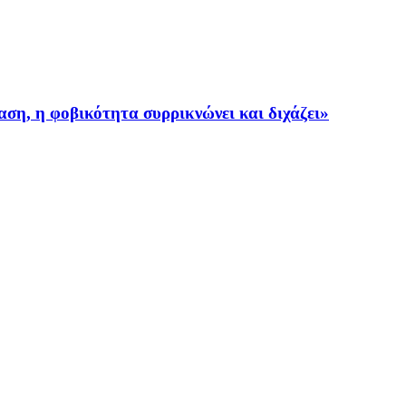
, η φοβικότητα συρρικνώνει και διχάζει»