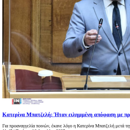
Κατερίνα Μπατζελή: Ήταν ειλημμένη απόφαση με π
Για προαναγγελία ποινών, έκανε λόγο η Κατερίνα Μπατζελή μετά τη