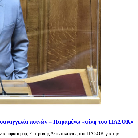
ροαναγγελία ποινών – Παραμένω «φίλη του ΠΑΣΟΚ»
ν απόφαση της Επιτροπής Δεοντολογίας του ΠΑΣΟΚ για την...