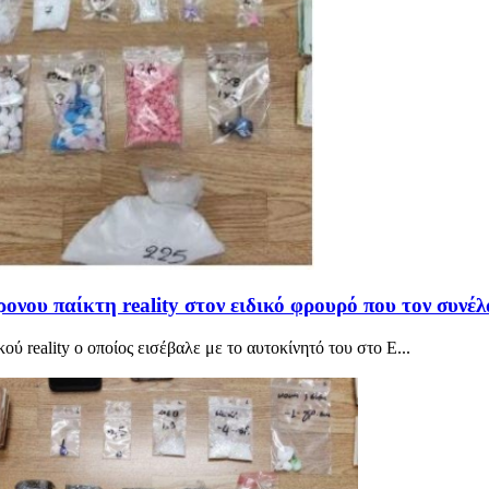
νου παίκτη reality στον ειδικό φρουρό που τον συνέλ
 reality ο οποίος εισέβαλε με το αυτοκίνητό του στο Ε...