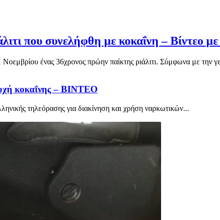
άλιτι που συνελήφθη με κοκαΐνη – Βίντεο μ
1 Νοεμβρίου ένας 36χρονος πρώην παίκτης ριάλιτι. Σύμφωνα με την γε
τοχή κοκαΐνης – ΒΙΝΤΕΟ
ληνικής τηλεόρασης για διακίνηση και χρήση ναρκωτικών...