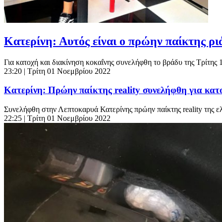
Κατερίνη: Αυτός είναι ο πρώην παίκτης ρι
Για κατοχή και διακίνηση κοκαΐνης συνελήφθη το βράδυ της Τρίτης 
23:20
| Τρίτη 01 Νοεμβρίου 2022
Κατερίνη: Πρώην παίκτης reality συνελήφθη για κα
Συνελήφθη στην Λεπτοκαρυά Κατερίνης πρώην παίκτης reality της ελ
22:25
| Τρίτη 01 Νοεμβρίου 2022