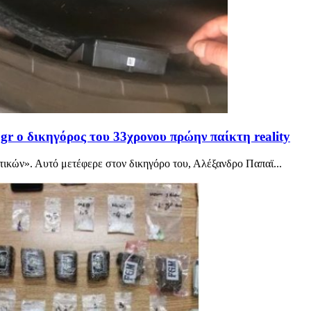
gr ο δικηγόρος του 33χρονου πρώην παίκτη reality
ικών». Αυτό μετέφερε στον δικηγόρο του, Αλέξανδρο Παπαϊ...