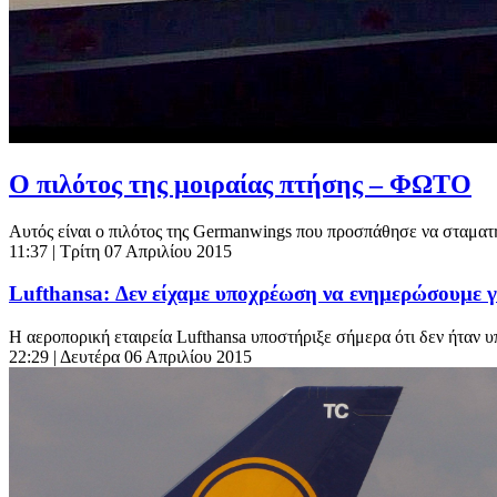
O πιλότος της μοιραίας πτήσης – ΦΩΤΟ
Αυτός είναι ο πιλότος της Germanwings που προσπάθησε να σταμ
11:37
| Τρίτη 07 Απριλίου 2015
Lufthansa: Δεν είχαμε υποχρέωση να ενημερώσουμε γ
Η αεροπορική εταιρεία Lufthansa υποστήριξε σήμερα ότι δεν ήταν υ
22:29
| Δευτέρα 06 Απριλίου 2015