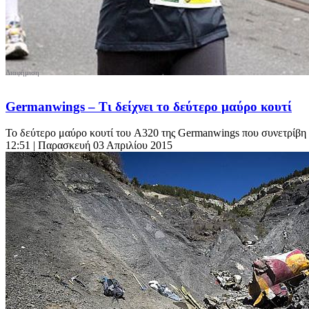
Germanwings – Τι δείχνει το δεύτερο μαύρο κουτί
Το δεύτερο μαύρο κουτί του A320 της Germanwings που συνετρίβη
12:51
| Παρασκευή 03 Απριλίου 2015