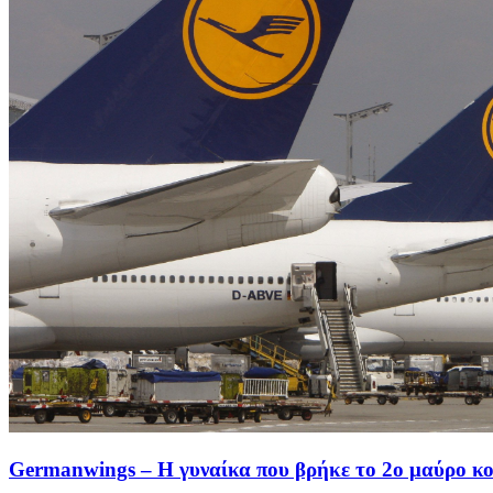
Germanwings – Η γυναίκα που βρήκε το 2ο μαύρο κ