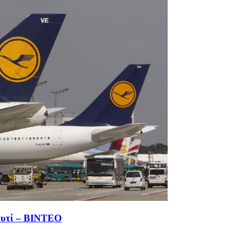
ουτί – ΒΙΝΤΕΟ