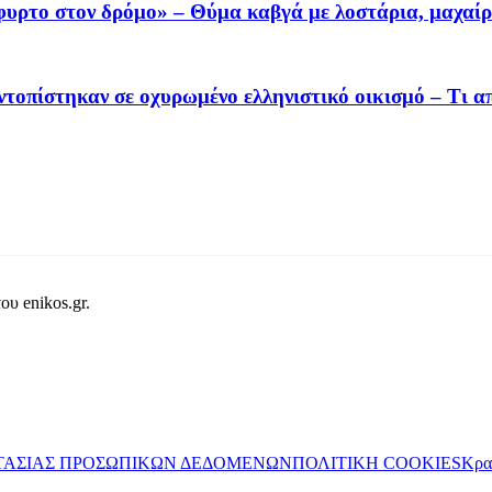
υρτο στον δρόμο» – Θύμα καβγά με λοστάρια, μαχαίρ
τοπίστηκαν σε οχυρωμένο ελληνιστικό οικισμό – Τι απ
ου enikos.gr.
ΤΑΣΙΑΣ ΠΡΟΣΩΠΙΚΩΝ ΔΕΔΟΜΕΝΩΝ
ΠΟΛΙΤΙΚΗ COOKIES
Κρα