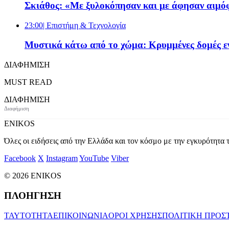
Σκιάθος: «Με ξυλοκόπησαν και με άφησαν αιμόφ
23:00
| Επιστήμη & Τεχνολογία
Μυστικά κάτω από το χώμα: Κρυμμένες δομές εν
ΔΙΑΦΗΜΙΣΗ
MUST READ
ΔΙΑΦΗΜΙΣΗ
ENIKOS
Όλες οι ειδήσεις από την Ελλάδα και τον κόσμο με την εγκυρότητα τ
Facebook
X
Instagram
YouTube
Viber
© 2026 ENIKOS
ΠΛΟΗΓΗΣΗ
ΤΑΥΤΟΤΗΤΑ
ΕΠΙΚΟΙΝΩΝΙΑ
ΟΡΟΙ ΧΡΗΣΗΣ
ΠΟΛΙΤΙΚΗ ΠΡΟΣ