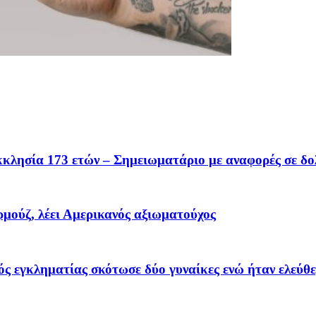
κκλησία 173 ετών – Σημειωματάριο με αναφορές σε δολ
μούζ, λέει Αμερικανός αξιωματούχος
ς εγκληματίας σκότωσε δύο γυναίκες ενώ ήταν ελεύθε