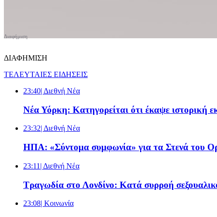
ΔΙΑΦΗΜΙΣΗ
ΤΕΛΕΥΤΑΙΕΣ ΕΙΔΗΣΕΙΣ
23:40
| Διεθνή Νέα
Νέα Υόρκη: Κατηγορείται ότι έκαψε ιστορική ε
23:32
| Διεθνή Νέα
ΗΠΑ: «Σύντομα συμφωνία» για τα Στενά του Ορ
23:11
| Διεθνή Νέα
Τραγωδία στο Λονδίνο: Κατά συρροή σεξουαλικό
23:08
| Κοινωνία