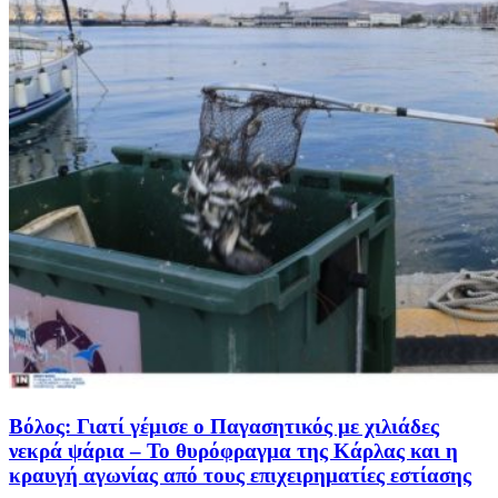
Βόλος: Γιατί γέμισε ο Παγασητικός με χιλιάδες
νεκρά ψάρια – Το θυρόφραγμα της Κάρλας και η
κραυγή αγωνίας από τους επιχειρηματίες εστίασης