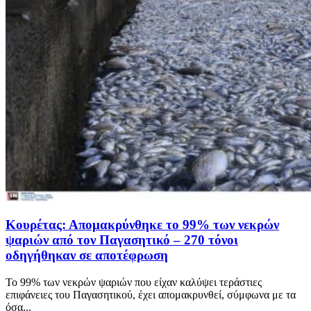
Κουρέτας: Απομακρύνθηκε το 99% των νεκρών
ψαριών από τον Παγασητικό – 270 τόνοι
οδηγήθηκαν σε αποτέφρωση
Το 99% των νεκρών ψαριών που είχαν καλύψει τεράστιες
επιφάνειες του Παγασητικού, έχει απομακρυνθεί, σύμφωνα με τα
όσα...