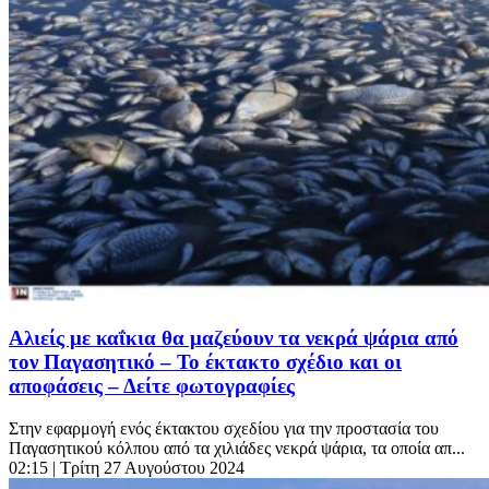
Αλιείς με καΐκια θα μαζεύουν τα νεκρά ψάρια από
τον Παγασητικό – Το έκτακτο σχέδιο και οι
αποφάσεις – Δείτε φωτογραφίες
Στην εφαρμογή ενός έκτακτου σχεδίου για την προστασία του
Παγασητικού κόλπου από τα χιλιάδες νεκρά ψάρια, τα οποία απ...
02:15
| Τρίτη 27 Αυγούστου 2024