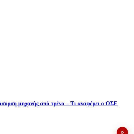
ράσυρση μηχανής από τρένο – Τι αναφέρει ο ΟΣΕ