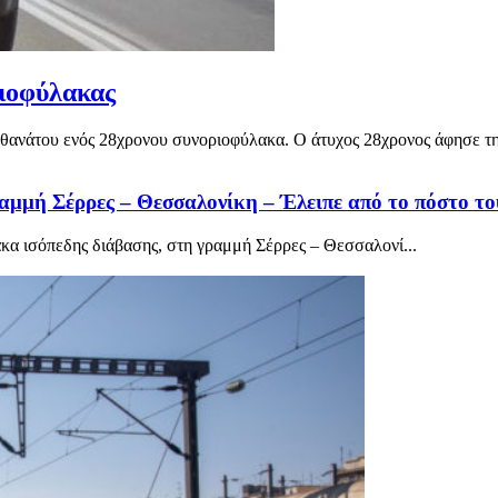
ριοφύλακας
 θανάτου ενός 28χρονου συνοριοφύλακα. Ο άτυχος 28χρονος άφησε την 
μμή Σέρρες – Θεσσαλονίκη – Έλειπε από το πόστο το
α ισόπεδης διάβασης, στη γραμμή Σέρρες – Θεσσαλονί...