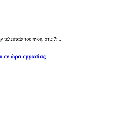
τελευταία του πνοή, στις 7:...
υ εν ώρα εργασίας