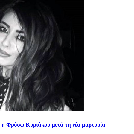
 η Φρόσω Κυριάκου μετά τη νέα μαρτυρία