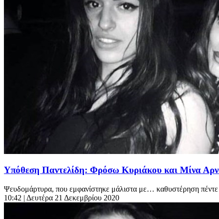
Υπόθεση Παντελίδη: Φρόσω Κυριάκου και Μίνα Αρναο
Ψευδομάρτυρα, που εμφανίστηκε μάλιστα με… καθυστέρηση πέντε ετ
10:42
| Δευτέρα 21 Δεκεμβρίου 2020