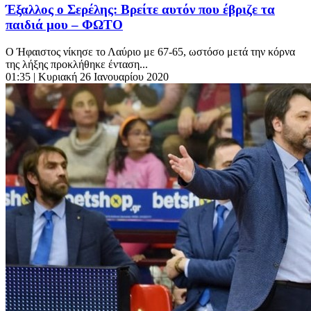
Έξαλλος ο Σερέλης: Βρείτε αυτόν που έβριζε τα
παιδιά μου – ΦΩΤΟ
Ο Ήφαιστος νίκησε το Λαύριο με 67-65, ωστόσο μετά την κόρνα
της λήξης προκλήθηκε ένταση...
01:35
| Κυριακή 26 Ιανουαρίου 2020