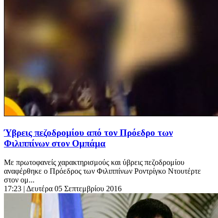
Ύβρεις πεζοδρομίου από τον Πρόεδρο των
Φιλιππίνων στον Ομπάμα
Με πρωτοφανείς χαρακτηρισμούς και ύβρεις πεζοδρομίου
αναφέρθηκε ο Πρόεδρος των Φιλιππίνων Ροντρίγκο Ντουτέρτε
στον ομ...
17:23
| Δευτέρα 05 Σεπτεμβρίου 2016