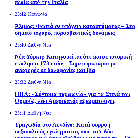
πλοία από την Ιταλία
23:42
| Κοινωνία
Άλιμος: Φωτιά σε υπόγειο καταστήματος – Στο
σημείο ισχυρές πυροσβεστικές δυνάμεις
23:40
| Διεθνή Νέα
Νέα Υόρκη: Κατηγορείται ότι έκαψε ιστορική
εκκλησία 173 ετών – Σημειωματάριο με
αναφορές σε δολοφονίες και βία
23:32
| Διεθνή Νέα
ΗΠΑ: «Σύντομα συμφωνία» για τα Στενά του
Ορμούζ, λέει Αμερικανός αξιωματούχος
23:11
| Διεθνή Νέα
Τραγωδία στο Λονδίνο: Κατά συρροή
σεξουαλικός εγκληματίας σκότωσε δύο