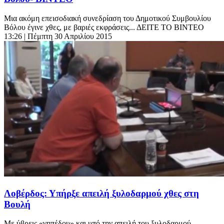
Μια ακόμη επεισοδιακή συνεδρίαση του Δημοτικού Συμβουλίου
Βόλου έγινε χθες, με βαριές εκφράσεις... ΔΕΙΤΕ ΤΟ ΒΙΝΤΕΟ
13:26
| Πέμπτη 30 Απριλίου 2015
Λοβέρδος: Υπήρξε απειλή ξυλοδαρμού χθες στη
Βουλή
Με ύβρεις «γηπέδου» και υπό την απειλή του ξυλοδαρμού