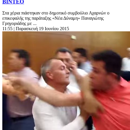
ΒΙΝΤΕΟ
Στα χέρια πιάστηκαν στο δημοτικό συμβούλιο Αχαρνών ο
επικεφαλής της παράταξης «Νέα Δύναμη» Παναγιώτης
Γρηγοριάδης με ...
11:55
| Παρασκευή 19 Ιουνίου 2015