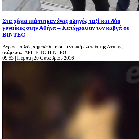
Στα χέρια πιάστηκαν ένας οδηγός ταξί και δύο
γυναίκες στην Αθήνα – Κατέγραψαν τον καβγά σε
ΒΙΝΤΕΟ
Άγριος καβγάς σημειώθηκε σε κεντρική πλατεία της Αττικής
ανάμεσα... ΔΕΙΤΕ ΤΟ ΒΙΝΤΕΟ
09:53
| Πέμπτη 20 Οκτωβρίου 2016