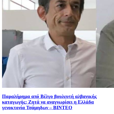
Παραλήρημα από Βέλγο βουλευτή αλβανικής
καταγωγής: Ζητά να αναγνωρίσει η Ελλάδα
γενοκτονία Τσάμηδων – ΒΙΝΤΕΟ