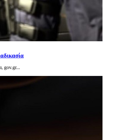
ιαδικασία
 gov.gr...