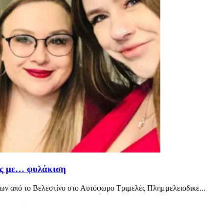
υς με… φυλάκιση
ων από το Βελεστίνο στο Αυτόφωρο Τριμελές Πλημμελειοδικε...