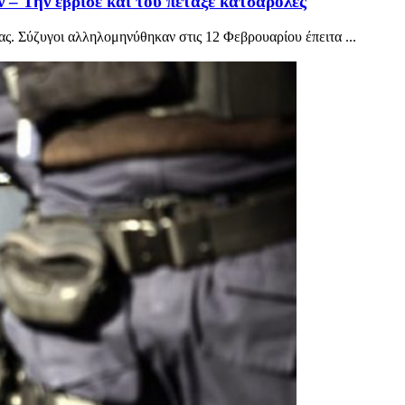
– Την έβρισε και του πέταξε κατσαρόλες
ς. Σύζυγοι αλληλομηνύθηκαν στις 12 Φεβρουαρίου έπειτα ...