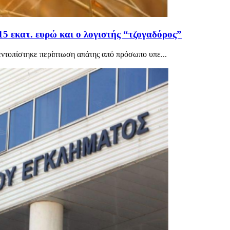
5 εκατ. ευρώ και ο λογιστής “τζογαδόρος”
ντοπίστηκε περίπτωση απάτης από πρόσωπο υπε...