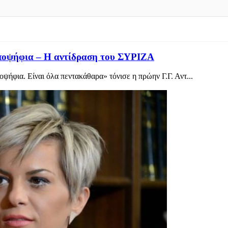
υποψήφια – Η αντίδραση του ΣΥΡΙΖΑ
ψήφια. Είναι όλα πεντακάθαρα» τόνισε η πρώην Γ.Γ. Αντ...