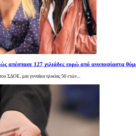
Πώς απέσπασε 127 χιλιάδες ευρώ από ανυποψίαστα θύ
ου ΣΔΟΕ, μια γυναίκα ηλικίας 50 ετών...