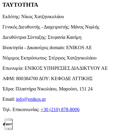
ΤΑΥΤΟΤΗΤΑ
Εκδότης:
Νίκος Χατζηνικολάου
Γενικός Διευθυντής - Διαχειριστής:
Μάνος Νιφλής
Διευθύντρια Σύνταξης:
Στεφανία Κασίμη
Ιδιοκτησία - Δικαιούχος domain:
ENIKOS AE
Νόμιμος Εκπρόσωπος:
Στέργιος Χατζηνικολάου
Επωνυμία:
ΕΝΙΚΟΣ ΥΠΗΡΕΣΙΕΣ ΔΙΑΔΙΚΤΥΟΥ ΑΕ
ΑΦΜ:
800384700
ΔΟΥ:
ΚΕΦΟΔΕ ΑΤΤΙΚΗΣ
Έδρα:
Πλαστήρα Νικολάου, Μαρούσι, 151 24
Email:
info@enikos.gr
Τηλ. Επικοινωνίας:
+30 (210) 878-8006