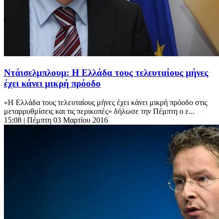
Ντάισελμπλουμ: Η Ελλάδα τους τελευταίους μήνες
έχει κάνει μικρή πρόοδο
«Η Ελλάδα τους τελευταίους μήνες έχει κάνει μικρή πρόοδο στις
μεταρρυθμίσεις και τις περικοπές» δήλωσε την Πέμπτη ο ε...
15:08
| Πέμπτη 03 Μαρτίου 2016