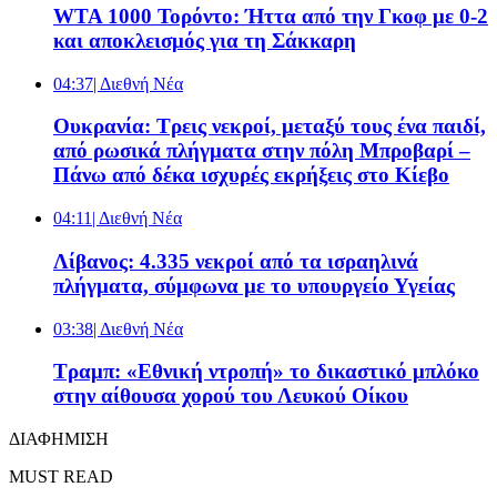
WTA 1000 Τορόντο: Ήττα από την Γκοφ με 0-2
και αποκλεισμός για τη Σάκκαρη
04:37
| Διεθνή Νέα
Ουκρανία: Τρεις νεκροί, μεταξύ τους ένα παιδί,
από ρωσικά πλήγματα στην πόλη Μπροβαρί –
Πάνω από δέκα ισχυρές εκρήξεις στο Κίεβο
04:11
| Διεθνή Νέα
Λίβανος: 4.335 νεκροί από τα ισραηλινά
πλήγματα, σύμφωνα με το υπουργείο Υγείας
03:38
| Διεθνή Νέα
Τραμπ: «Εθνική ντροπή» το δικαστικό μπλόκο
στην αίθουσα χορού του Λευκού Οίκου
ΔΙΑΦΗΜΙΣΗ
MUST READ