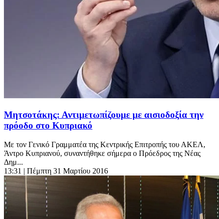
Μητσοτάκης: Αντιμετωπίζουμε με αισιοδοξία την
πρόοδο στο Κυπριακό
Με τον Γενικό Γραμματέα της Κεντρικής Επιτροπής του ΑΚΕΛ,
Άντρο Κυπριανού, συναντήθηκε σήμερα ο Πρόεδρος της Νέας
Δημ...
13:31
| Πέμπτη 31 Μαρτίου 2016