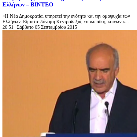
Ελλήνων – ΒΙΝΤΕΟ
«Η Νέα Δημοκρατία, υπηρετεί την ενότητα και την ομοψυχία των
Ελλήνων. Είμαστε δύναμη Κεντροδεξιά, ευρωπαϊκή, κοινωνικ...
20:51
| Σάββατο 05 Σεπτεμβρίου 2015