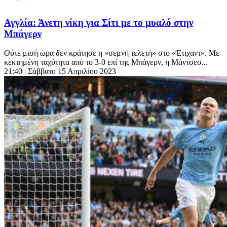
Αγγλία: Άνετη νίκη για Σίτι με το μυαλό στην
Μπάγερν
Ούτε μισή ώρα δεν κράτησε η «σεμνή τελετή» στο «Έτιχαντ». Με
κεκτημένη ταχύτητα από το 3-0 επί της Μπάγερν, η Μάντσεσ...
21:40
| Σάββατο 15 Απριλίου 2023