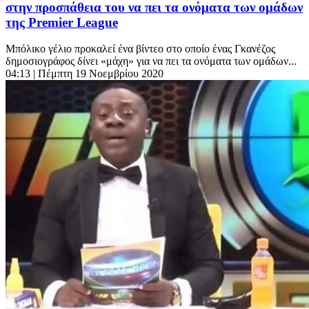
στην προσπάθεια του να πει τα ονόματα των ομάδων
της Premier League
Μπόλικο γέλιο προκαλεί ένα βίντεο στο οποίο ένας Γκανέζος
δημοσιογράφος δίνει «μάχη» για να πει τα ονόματα των ομάδων...
04:13
| Πέμπτη 19 Νοεμβρίου 2020