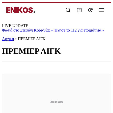
ENIKOS
.
LIVE UPDATE
Φωτιά στο Στεφάνι Κορινθίας – Ήχησε το 112 για ετοιμότητα
»
Αρχική
»
ΠΡΕΜΙΕΡ ΛΙΓΚ
ΠΡΕΜΙΕΡ ΛΙΓΚ