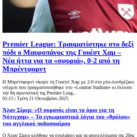
Premier League: Tραυματίστηκε στο δεξί
πόδι ο Μαυροπάνος της Γουέστ Χαμ –
Νέα ήττα για τα «σφυριά», 0-2 από τη
Μπρέντφορντ
Η Μπρέντφορντ νίκησε τη Γουέστ Χαμ με 2-0 στο μίνι-λονδρέζικο
ντέρμπι που πραγματοποιήθηκε στο «London Stadium» κι έκλεισε
την 8η αγωνιστική της Premier Leag...
01:15
| Τρίτη 21 Οκτωβρίου 2025
Άλαν Σίρερ: «Ο ουρανός είναι το όριο για τη
Νότιγχαμ» – Τα εγκωμιαστικά λόγια του «θρύλου»
του αγγλικού ποδοσφαίρου
Ο Άλαν Σίρερ κλήθηκε να σχολιάσει και τα αποτελέσματα της 20ης