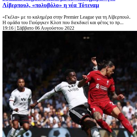
Λίβερπουλ, «πολυβόλο» η νέα Τότεναμ
«Γκέλα» με το καλημέρα στην Premier League για τη Λίβερπουλ.
Η ομάδα του Γιούργκεν Κλοπ που διεκδικεί και φέτος το πρ...
19:16
| Σάββατο 06 Αυγούστου 2022