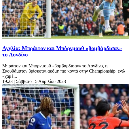
Αγγλία: Μπράιτον και Μπόρνμουθ «βομβάρδισαν»
το Λονδίνο
Μπράιτον και Μπόρνμουθ «βομβάρδισαν» το Λονδίνο, η
Σαουθάμπτον βρίσκεται ακόμη πιο κοντά στην Championship, ενώ
«χαμέ...
19:28
| Σάββατο 15 Απριλίου 2023