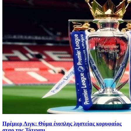
Πρέμιερ Λιγκ: Θύμα ένοπλης ληστείας κορυφαίος
σταρ της Τότεναμ