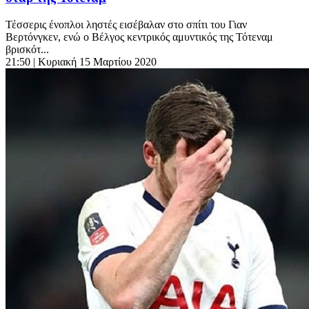
Τέσσερις ένοπλοι ληστές εισέβαλαν στο σπίτι του Γιαν
Βερτόνγκεν, ενώ ο Βέλγος κεντρικός αμυντικός της Τότεναμ
βρισκότ...
21:50
| Κυριακή 15 Μαρτίου 2020