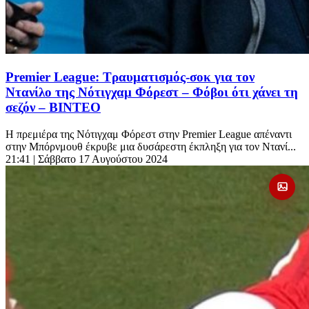
Premier League: Τραυματισμός-σοκ για τον
Ντανίλο της Νότιγχαμ Φόρεστ – Φόβοι ότι χάνει τη
σεζόν – ΒΙΝΤΕΟ
Η πρεμιέρα της Νότιγχαμ Φόρεστ στην Premier League απέναντι
στην Μπόρνμουθ έκρυβε μια δυσάρεστη έκπληξη για τον Ντανί...
21:41
| Σάββατο 17 Αυγούστου 2024