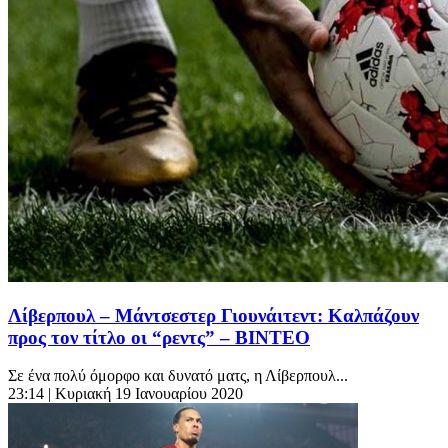
Λίβερπουλ – Μάντσεστερ Γιουνάιτεντ: Καλπάζουν
προς τον τίτλο οι “ρεντς” – ΒΙΝΤΕΟ
Σε ένα πολύ όμορφο και δυνατό ματς, η Λίβερπουλ...
23:14
| Κυριακή 19 Ιανουαρίου 2020