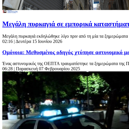
Μεγάλη πυρκαγιά σε εμπορικά καταστήματ
Μεγάλη πυρκαγιά εκδηλώθηκε λίγο πριν από τη μία τα ξημερώματα τ
02:16
| Δευτέρα 15 Ιουνίου 2026
Ομόνοια: Μεθυσμένος οδηγός χτύπησε αστυνομικό με
Ένας αστυνομικός της ΟΕΠΤΑ τραυματίστηκε τα ξημερώματα της Παρ
06:28
| Παρασκευή 07 Φεβρουαρίου 2025