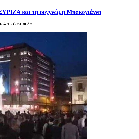
ς ΣΥΡΙΖΑ και τη συγγνώμη Μπακογιάννη
ολιτικό επίπεδο...