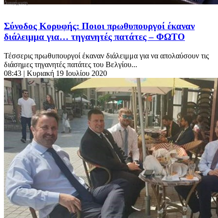
Σύνοδος Κορυφής: Ποιοι πρωθυπουργοί έκαναν
διάλειμμα για… τηγανητές πατάτες – ΦΩΤΟ
Τέσσερις πρωθυπουργοί έκαναν διάλειμμα για να απολαύσουν τις
διάσημες τηγανητές πατάτες του Βελγίου...
08:43
| Κυριακή 19 Ιουλίου 2020