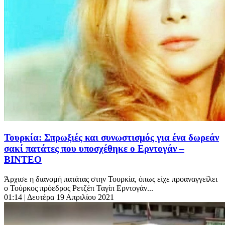
Τουρκία: Σπρωξιές και συνωστισμός για ένα δωρεάν
σακί πατάτες που υποσχέθηκε ο Ερντογάν –
ΒΙΝΤΕΟ
Άρχισε η διανομή πατάτας στην Τουρκία, όπως είχε προαναγγείλει
ο Τούρκος πρόεδρος Ρετζέπ Ταγίπ Ερντογάν...
01:14
| Δευτέρα 19 Απριλίου 2021