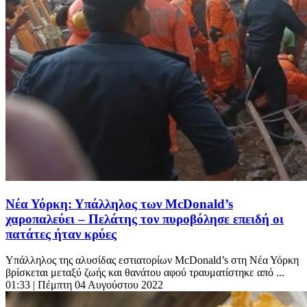
Νέα Υόρκη: Υπάλληλος των McDonald’s
χαροπαλεύει – Πελάτης τον πυροβόλησε επειδή οι
πατάτες ήταν κρύες
Υπάλληλος της αλυσίδας εστιατορίων McDonald’s στη Νέα Υόρκη
βρίσκεται μεταξύ ζωής και θανάτου αφού τραυματίστηκε από ...
01:33
| Πέμπτη 04 Αυγούστου 2022