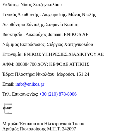
Εκδότης:
Νίκος Χατζηνικολάου
Γενικός Διευθυντής - Διαχειριστής:
Μάνος Νιφλής
Διευθύντρια Σύνταξης:
Στεφανία Κασίμη
Ιδιοκτησία - Δικαιούχος domain:
ENIKOS AE
Νόμιμος Εκπρόσωπος:
Στέργιος Χατζηνικολάου
Επωνυμία:
ΕΝΙΚΟΣ ΥΠΗΡΕΣΙΕΣ ΔΙΑΔΙΚΤΥΟΥ ΑΕ
ΑΦΜ:
800384700
ΔΟΥ:
ΚΕΦΟΔΕ ΑΤΤΙΚΗΣ
Έδρα:
Πλαστήρα Νικολάου, Μαρούσι, 151 24
Email:
info@enikos.gr
Τηλ. Επικοινωνίας:
+30 (210) 878-8006
Μητρώο Έντυπου και Ηλεκτρονικού Τύπου
Αριθμός Πιστοποίησης Μ.Η.Τ. 242097