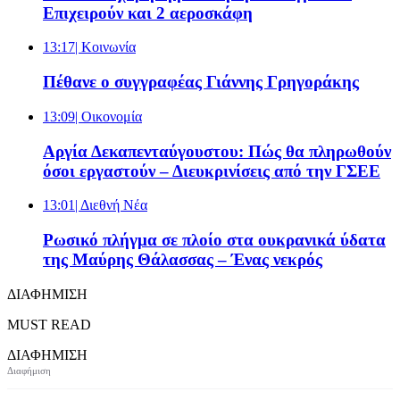
Επιχειρούν και 2 αεροσκάφη
13:17
| Κοινωνία
Πέθανε ο συγγραφέας Γιάννης Γρηγοράκης
13:09
| Oικονομία
Αργία Δεκαπενταύγουστου: Πώς θα πληρωθούν
όσοι εργαστούν – Διευκρινίσεις από την ΓΣΕΕ
13:01
| Διεθνή Νέα
Ρωσικό πλήγμα σε πλοίο στα ουκρανικά ύδατα
της Μαύρης Θάλασσας – Ένας νεκρός
ΔΙΑΦΗΜΙΣΗ
MUST READ
ΔΙΑΦΗΜΙΣΗ