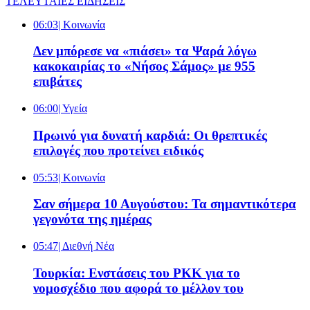
ΤΕΛΕΥΤΑΙΕΣ ΕΙΔΗΣΕΙΣ
06:03
| Κοινωνία
Δεν μπόρεσε να «πιάσει» τα Ψαρά λόγω
κακοκαιρίας το «Νήσος Σάμος» με 955
επιβάτες
06:00
| Υγεία
Πρωινό για δυνατή καρδιά: Οι θρεπτικές
επιλογές που προτείνει ειδικός
05:53
| Κοινωνία
Σαν σήμερα 10 Αυγούστου: Τα σημαντικότερα
γεγονότα της ημέρας
05:47
| Διεθνή Νέα
Τουρκία: Ενστάσεις του PKK για το
νομοσχέδιο που αφορά το μέλλον του