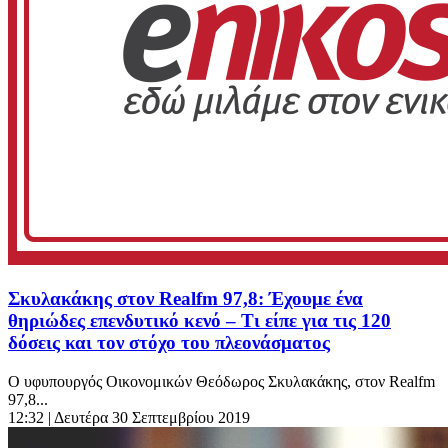
Σκυλακάκης στον Realfm 97,8: Έχουμε ένα
θηριώδες επενδυτικό κενό – Τι είπε για τις 120
δόσεις και τον στόχο του πλεονάσματος
Ο υφυπουργός Οικονομικών Θεόδωρος Σκυλακάκης, στον Realfm
97,8...
12:32
| Δευτέρα 30 Σεπτεμβρίου 2019