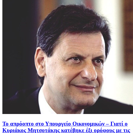
Το απρόοπτο στο Υπουργείο Οικονομικών – Γιατί ο
Κυριάκος Μητσοτάκης κατέβηκε έξι ορόφους με τις