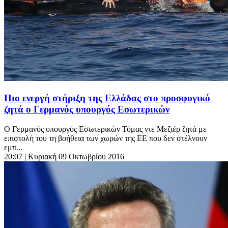
Πιο ενεργή στήριξη της Ελλάδας στο προσφυγικό
ζητά ο Γερμανός υπουργός Εσωτερικών
Ο Γερμανός υπουργός Εσωτερικών Τόμας ντε Μεζιέρ ζητά με
επιστολή του τη βοήθεια των χωρών της ΕΕ που δεν στέλνουν
εμπ...
20:07
| Κυριακή 09 Οκτωβρίου 2016