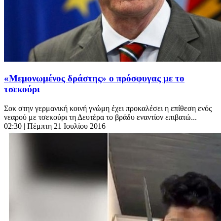
«Μεμονωμένος δράστης» ο πρόσφυγας με το
τσεκούρι
Σοκ στην γερμανική κοινή γνώμη έχει προκαλέσει η επίθεση ενός
νεαρού με τσεκούρι τη Δευτέρα το βράδυ εναντίον επιβατώ...
02:30
| Πέμπτη 21 Ιουλίου 2016