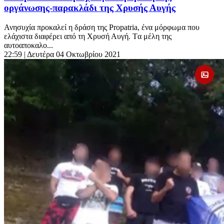
οργάνωσης-παρακλάδι της Χρυσής Αυγής
Ανησυχία προκαλεί η δράση της Propatria, ένα μόρφωμα που
ελάχιστα διαφέρει από τη Χρυσή Αυγή. Tα μέλη της
αυτοαποκαλο...
22:59
| Δευτέρα 04 Οκτωβρίου 2021