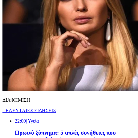
ΔΙΑΦΗΜΙΣΗ
ΤΕΛΕΥΤΑΙΕΣ ΕΙΔΗΣΕΙΣ
22:00
| Υγεία
Πρωινό ξύπνημα: 5 απλές συνήθειες που