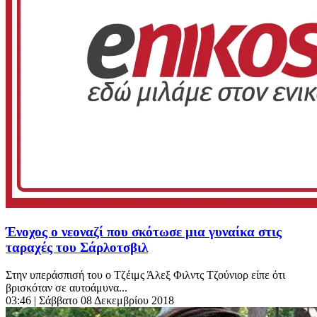
Ένοχος ο νεοναζί που σκότωσε μια γυναίκα στις
ταραχές του Σάρλοτσβιλ
Στην υπεράσπισή του ο Τζέιμς Άλεξ Φιλντς Τζούνιορ είπε ότι
βρισκόταν σε αυτοάμυνα...
03:46
| Σάββατο 08 Δεκεμβρίου 2018