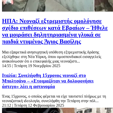
ΗΠΑ: Νεοναζί εξτρεμιστής ομολόγησε
σχέδιο επιθέσεων κατά Εβραίων – Ήθελε
να μοιράσει δηλητηριασμένα γλυκά σε
παιδιά ντυμένος Άγιος Βασίλης
Μια εξαιρετικά ανησυχητική υπόθεση εξτρεμιστικής δράσης
εξελίχθηκε στη Νέα Υόρκη, όπου ομοσπονδιακοί εισαγγελείς
ανακοίνωσαν ότι ο επικεφαλής μιας νεοναζιστι...
14:55
| Τετάρτη 19 Νοεμβρίου 2025
Ιταλία: Συνελήφθη 15χρονος νεοναζί στο
Μπολτσάνο – «Ετοιμαζόταν να δολοφονήσει
άστεγο» λέει η αστυνομία
Ένας 15χρονος, ο οποίος φέρεται να είχε ταυτιστεί πλήρως με τη
νεοναζιστική ιδεολογία, συνελήφθη την Τετάρτη στην πόλ...
21:12
| Τετάρτη 12 Φεβρουαρίου 2025