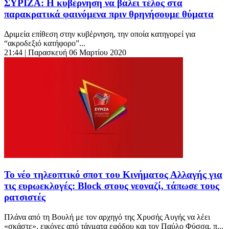
ΣΥΡΙΖΑ: Η κυβέρνηση να βάλει τέλος στα
παρακρατικά φαινόμενα πριν θρηνήσουμε θύματα
Δριμεία επίθεση στην κυβέρνηση, την οποία κατηγορεί για
“ακροδεξιό κατήφορο”...
21:44
| Παρασκευή 06 Μαρτίου 2020
Το νέο τηλεοπτικό σποτ του Κινήματος Αλλαγής για
τις ευρωεκλογές: Block στους νεοναζί, τάπωσε τους
ρατσιστές
Πλάνα από τη Βουλή με τον αρχηγό της Χρυσής Αυγής να λέει
«σκάστε», εικόνες από τάγματα εφόδου και τον Παύλο Φύσσα, π...