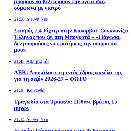
μπορούν να βελτιώσουν την υγεία σας,
σύμφωνα με γιατρό
21:56
| Διεθνή Νέα
Σεισμός 7,4 Ρίχτερ στην Κολομβία: Συγκλονίζει
Έλληνας που ζει στη Μπογκοτά – «Πάγωσα,
δεν μπορούσες να κρατήσεις την ισορροπία
μου»
21:45
| Αθλητισμός
ΑΕΚ: Αποκάλυψε τη εντός έδρας φανέλα της
για τη σεζόν 2026-27 – ΦΩΤΟ
21:38
| Κοινωνία
Τραγωδία στα Τρίκαλα: Πέθανε βρέφος 15
μηνών
21:34
| Διεθνή Νέα
Ισπανία: Πύρινη κόλαση στην Ανδαλουσία –