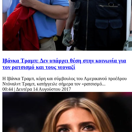
Ιβάνκα Τραμπ: Δεν υπάρχει θέση στην κοινωνία για
τον ρατσισμό και τους νεοναζί
Η Ιβάνκα Τραμπ, κόρη και σύμβουλος του Αμερικανού προέδρου
Ντόναλντ Τραμπ, κατήγγειλε σήμερα τον «ρατσισμό...
00:44
| Δευτέρα 14 Αυγούστου 2017