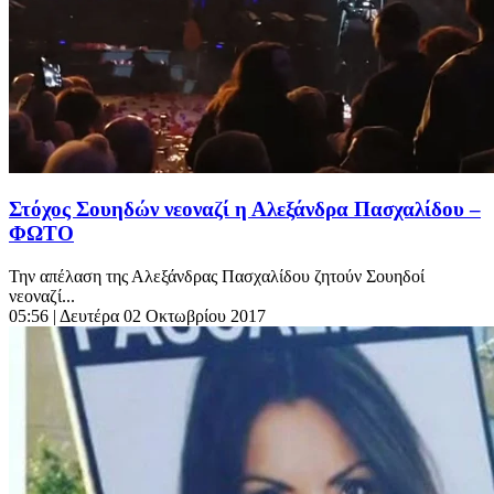
Στόχος Σουηδών νεοναζί η Αλεξάνδρα Πασχαλίδου –
ΦΩΤΟ
Την απέλαση της Αλεξάνδρας Πασχαλίδου ζητούν Σουηδοί
νεοναζί...
05:56
| Δευτέρα 02 Οκτωβρίου 2017