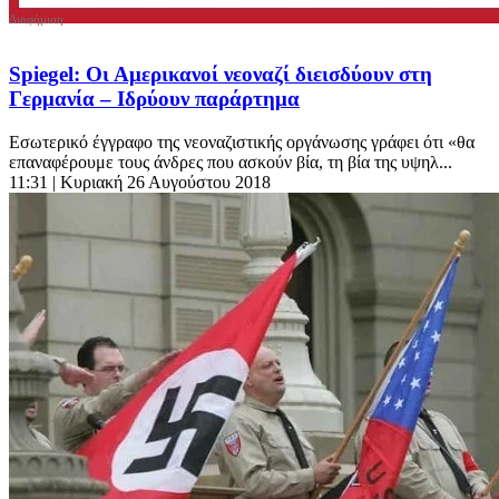
Spiegel: Οι Αμερικανοί νεοναζί διεισδύουν στη
Γερμανία – Ιδρύουν παράρτημα
Εσωτερικό έγγραφο της νεοναζιστικής οργάνωσης γράφει ότι «θα
επαναφέρουμε τους άνδρες που ασκούν βία, τη βία της υψηλ...
11:31
| Κυριακή 26 Αυγούστου 2018