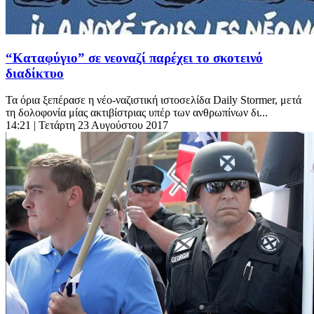
“Καταφύγιο” σε νεοναζί παρέχει το σκοτεινό
διαδίκτυο
Τα όρια ξεπέρασε η νέο-ναζιστική ιστοσελίδα Daily Stormer, μετά
τη δολοφονία μίας ακτιβίστριας υπέρ των ανθρωπίνων δι...
14:21
| Τετάρτη 23 Αυγούστου 2017