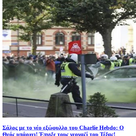
Σάλος με το νέο εξώφυλλο του Charlie Hebdo: Ο
Θεός υπάρχει! Έπνιξε τους νεοναζί του Τέξας!