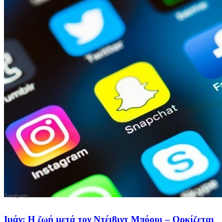
Ιμάν: Η ζωή μετά τον Ντέιβιντ Μπόουι – Ορκίζεται