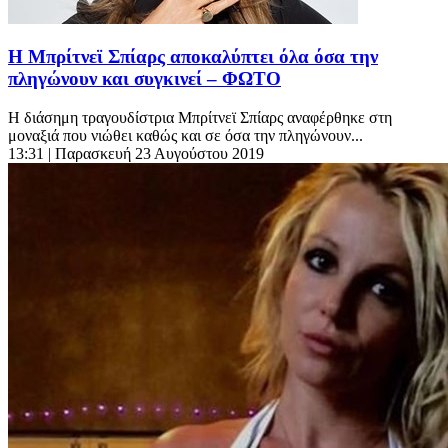
Η Μπρίτνεϊ Σπίαρς αποκαλύπτει όλα όσα την
πληγώνουν και συγκινεί – ΦΩΤΟ
Η διάσημη τραγουδίστρια Μπρίτνεϊ Σπίαρς αναφέρθηκε στη
μοναξιά που νιώθει καθώς και σε όσα την πληγώνουν...
13:31
| Παρασκευή 23 Αυγούστου 2019