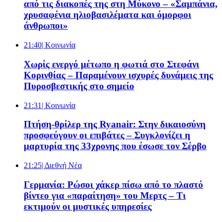
από τις διακοπές της στη Μύκονο – «Σαμπάνια,
χρυσαφένια ηλιοβασιλέματα και όμορφοι
άνθρωποι»
21:40
| Κοινωνία
Χωρίς ενεργό μέτωπο η φωτιά στο Στεφάνι
Κορινθίας – Παραμένουν ισχυρές δυνάμεις της
Πυροσβεστικής στο σημείο
21:31
| Κοινωνία
Πτήση-θρίλερ της Ryanair: Στην δικαιοσύνη
προσφεύγουν οι επιβάτες – Συγκλονίζει η
μαρτυρία της 33χρονης που έσωσε τον Σέρβο
21:25
| Διεθνή Νέα
Γερμανία: Ρώσοι χάκερ πίσω από το πλαστό
βίντεο για «παραίτηση» του Μερτς – Τι
εκτιμούν οι μυστικές υπηρεσίες