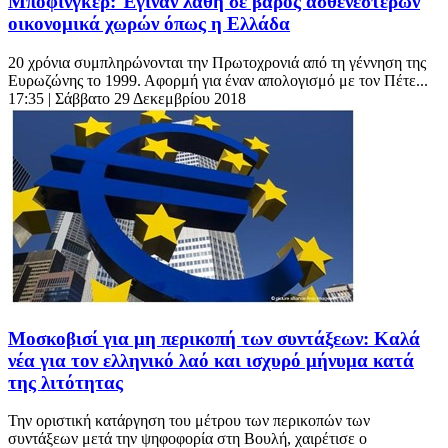
Μπόφινγκερ: Έγιναν λάθη σε βάρος ασθενέστερων
οικονομικά χωρών όπως η Ελλάδα
20 χρόνια συμπληρώνονται την Πρωτοχρονιά από τη γέννηση της
Ευρωζώνης το 1999. Αφορμή για έναν απολογισμό με τον Πέτε...
17:35
| Σάββατο 29 Δεκεμβρίου 2018
Μοσκοβισί για μη περικοπή των συντάξεων: Καλά
νέα για τον ελληνικό λαό και ισχυρό μήνυμα κατά
της λιτότητας
Την οριστική κατάργηση του μέτρου των περικοπών των
συντάξεων μετά την ψηφοφορία στη Βουλή, χαιρέτισε ο