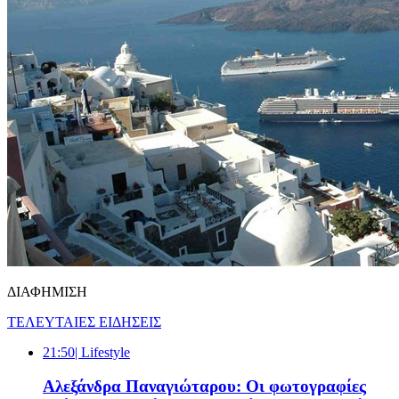
ΔΙΑΦΗΜΙΣΗ
ΤΕΛΕΥΤΑΙΕΣ ΕΙΔΗΣΕΙΣ
21:50
| Lifestyle
Αλεξάνδρα Παναγιώταρου: Οι φωτογραφίες