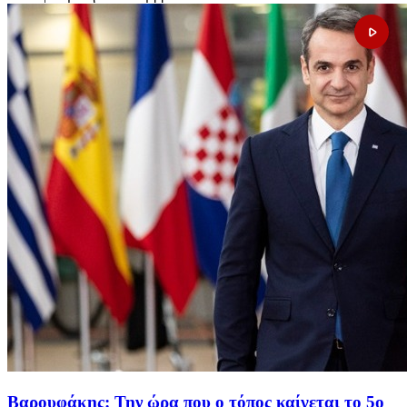
Βαρουφάκης: Την ώρα που ο τόπος καίγεται το 5ο