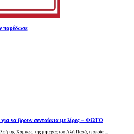
ον παρέδωσε
 για να βρουν σεντούκια με λίρες – ΦΩΤΟ
μαλφή της Χάμκως, της μητέρας του Αλή Πασά, η οποία ...