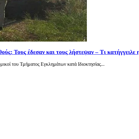
θούς: Τους έδεσαν και τους λήστεψαν – Τι κατήγγειλε 
ομικοί του Τμήματος Εγκλημάτων κατά Ιδιοκτησίας...