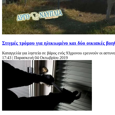
Στιγμές τρόμου για ηλικιωμένο και δύο οικιακές βοη
Καταγγελία για ληστεία σε βάρος ενός 93χρονου ερευνούν οι αστυν
17:43
| Παρασκευή 04 Οκτωβρίου 2019