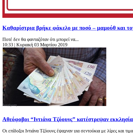
Καθαρίστρια βρήκε φάκελο με ποσό – μαμούθ και τ
Ποτέ δεν θα φανταζόταν ότι μπορεί να...
10:33
| Κυριακή 03 Μαρτίου 2019
Αθεόφοβοι “Ιντιάνα Τζόουνς” κατέστρεψαν εκκλησία
Οι επίδοξοι Ιντιάνα Τζόουνς έψαχναν για σεντούκια με λίρες και τι