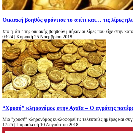
Οικιακή βοηθός φρόντισε το σπίτι και… τις λίρες ηλ
Στο ''μάτι '' της οικιακής βοηθούν μπήκαν οι λίρες που είχε στην κατο
03:24
| Κυριακή 25 Νοεμβρίου 2018
“Χρυσή” κληρονόμος στην Αχαΐα – Ο αγρότης πατέρα
Μια "χρυσή" κληρονόμος κυκλοφορεί τις τελευταίες ημέρες και συγκ
17:25
| Παρασκευή 10 Αυγούστου 2018