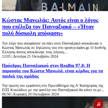
Κώστας Μανωλάς: Αυτός είναι ο λόγος
που επέλεξα τον Πανναξιακό – «Ήταν
πολύ δύσκολη απόφαση»
Τον λόγο που αποφάσισε να πάει στον Πανναξιακό αποκάλυψε ο
Κώστας Μανωλάς σε δηλώσεις του στο sportcyclades.gr. Ο διεθνής
Έλληνας άσσος αποκάλυψε τους λόγους...
12:05
| Δευτέρα 21 Οκτωβρίου 2024
Πρόεδρος Πανναξιακού στον Realfm 97,8: Η
παρουσία του Κώστα Μανωλά, είναι κέρδος για τα
παιδιά της ομάδας
Την πρώτη του εμφάνιση στο Πρωτάθλημα της Α’ Κατηγορίας της
ΕΠΣ Κυκλάδων με την φανέλα του Πανναξιακού θα κάνει το με...
06:50
| Κυριακή 20 Οκτωβρίου 2024