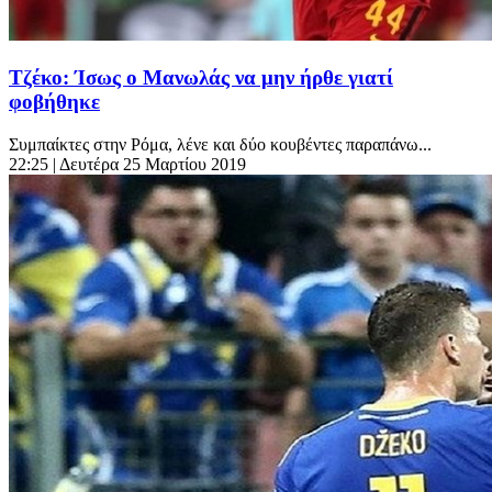
Τζέκο: Ίσως ο Μανωλάς να μην ήρθε γιατί
φοβήθηκε
Συμπαίκτες στην Ρόμα, λένε και δύο κουβέντες παραπάνω...
22:25
| Δευτέρα 25 Μαρτίου 2019