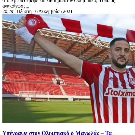
στόπερ επέστρεψε και επίσημα στον Ολυμπιακό, ο οποίος
ανακοίνωσε...
20:29
| Πέμπτη 16 Δεκεμβρίου 2021
Υπέγραψε στον Ολυμπιακό ο Μανωλάς – Τα