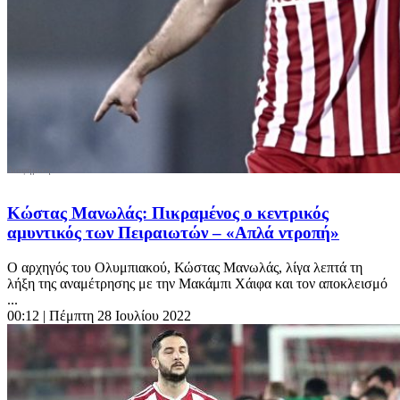
Κώστας Μανωλάς: Πικραμένος ο κεντρικός
αμυντικός των Πειραιωτών – «Απλά ντροπή»
Ο αρχηγός του Ολυμπιακού, Κώστας Μανωλάς, λίγα λεπτά τη
λήξη της αναμέτρησης με την Μακάμπι Χάιφα και τον αποκλεισμό
...
00:12
| Πέμπτη 28 Ιουλίου 2022