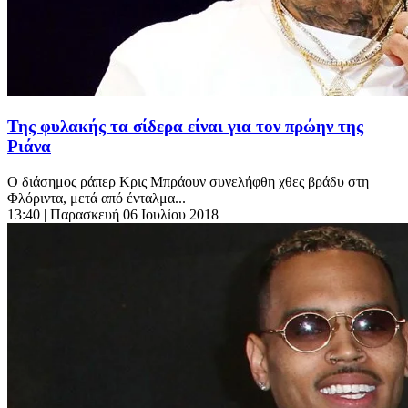
Της φυλακής τα σίδερα είναι για τον πρώην της
Ριάνα
Ο διάσημος ράπερ Κρις Μπράουν συνελήφθη χθες βράδυ στη
Φλόριντα, μετά από ένταλμα...
13:40
| Παρασκευή 06 Ιουλίου 2018