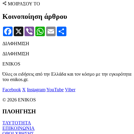
ΜΟΙΡΑΣΟΥ ΤΟ
Κοινοποίηση άρθρου
Facebook
X
Viber
WhatsApp
Email
Μοιραστείτε
ΔΙΑΦΗΜΙΣΗ
ΔΙΑΦΗΜΙΣΗ
ENIKOS
Όλες οι ειδήσεις από την Ελλάδα και τον κόσμο με την εγκυρότητα
του enikos.gr.
Facebook
X
Instagram
YouTube
Viber
© 2026 ENIKOS
ΠΛΟΗΓΗΣΗ
ΤΑΥΤΟΤΗΤΑ
ΕΠΙΚΟΙΝΩΝΙΑ
ΟΡΟΙ ΧΡΗΣΗΣ