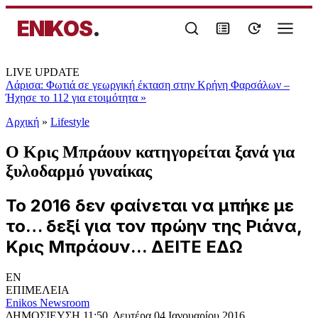
ENIKOS
.
LIVE UPDATE
Λάρισα: Φωτιά σε γεωργική έκταση στην Κρήνη Φαρσάλων –
Ήχησε το 112 για ετοιμότητα
»
Αρχική
»
Lifestyle
Ο Κρις Μπράουν κατηγορείται ξανά για
ξυλοδαρμό γυναίκας
To 2016 δεν φαίνεται να μπήκε με
το… δεξί για τον πρώην της Ριάνα,
Κρις Μπράουν... ΔΕΙΤΕ ΕΔΩ
EN
ΕΠΙΜΕΛΕΙΑ
Enikos Newsroom
ΔΗΜΟΣΙΕΥΣΗ
11:50, Δευτέρα 04 Ιανουαρίου 2016