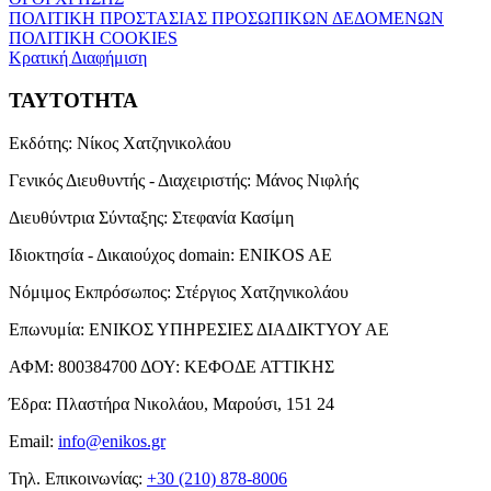
ΠΟΛΙΤΙΚΗ ΠΡΟΣΤΑΣΙΑΣ ΠΡΟΣΩΠΙΚΩΝ ΔΕΔΟΜΕΝΩΝ
ΠΟΛΙΤΙΚΗ COOKIES
Κρατική Διαφήμιση
ΤΑΥΤΟΤΗΤΑ
Εκδότης:
Νίκος Χατζηνικολάου
Γενικός Διευθυντής - Διαχειριστής:
Μάνος Νιφλής
Διευθύντρια Σύνταξης:
Στεφανία Κασίμη
Ιδιοκτησία - Δικαιούχος domain:
ENIKOS AE
Νόμιμος Εκπρόσωπος:
Στέργιος Χατζηνικολάου
Επωνυμία:
ΕΝΙΚΟΣ ΥΠΗΡΕΣΙΕΣ ΔΙΑΔΙΚΤΥΟΥ ΑΕ
ΑΦΜ:
800384700
ΔΟΥ:
ΚΕΦΟΔΕ ΑΤΤΙΚΗΣ
Έδρα:
Πλαστήρα Νικολάου, Μαρούσι, 151 24
Email:
info@enikos.gr
Τηλ. Επικοινωνίας:
+30 (210) 878-8006