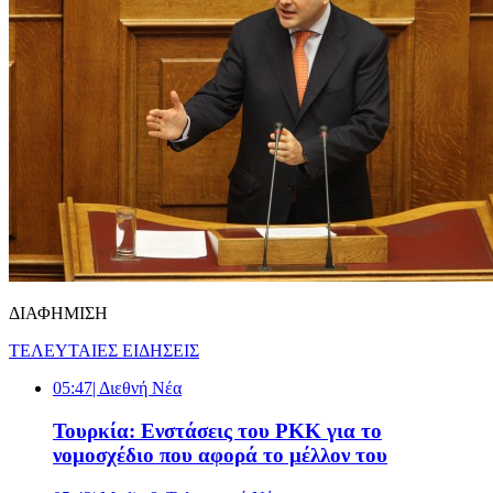
ΔΙΑΦΗΜΙΣΗ
ΤΕΛΕΥΤΑΙΕΣ ΕΙΔΗΣΕΙΣ
05:47
| Διεθνή Νέα
Τουρκία: Ενστάσεις του PKK για το
νομοσχέδιο που αφορά το μέλλον του