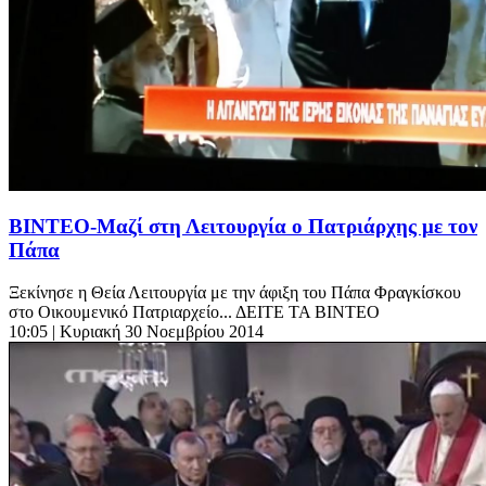
ΒΙΝΤΕΟ-Μαζί στη Λειτουργία ο Πατριάρχης με τον
Πάπα
Ξεκίνησε η Θεία Λειτουργία με την άφιξη του Πάπα Φραγκίσκου
στο Οικουμενικό Πατριαρχείο... ΔΕΙΤΕ ΤΑ ΒΙΝΤΕΟ
10:05
| Κυριακή 30 Νοεμβρίου 2014