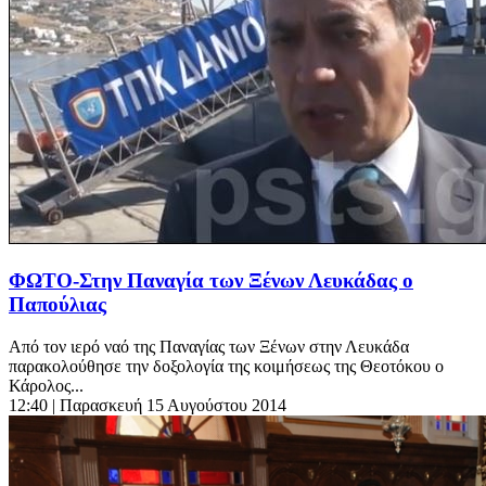
ΦΩΤΟ-Στην Παναγία των Ξένων Λευκάδας ο
Παπούλιας
Από τον ιερό ναό της Παναγίας των Ξένων στην Λευκάδα
παρακολούθησε την δοξολογία της κοιμήσεως της Θεοτόκου ο
Κάρολος...
12:40
| Παρασκευή 15 Αυγούστου 2014