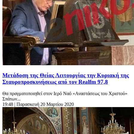
Μετάδοση της Θείας Λειτουργίας την Κυριακή της
Σταυροπροσκυνήσεως από τον Realfm 97,8
Θα πραγματοποιηθεί στον Ιερό Ναό «Αναστάσεως του Χριστού»
Σπάτων...
19:48
| Παρασκευή 20 Μαρτίου 2020