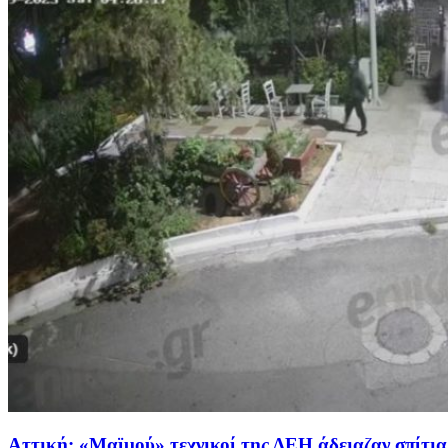
Αττική: «Μαϊμού» τεχνικοί της ΔΕΗ άδειαζαν σπίτια