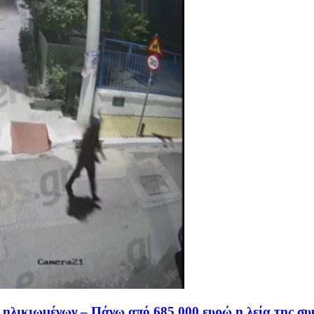
 ηλικιωμένων – Πάνω από 685.000 ευρώ η λεία της σ