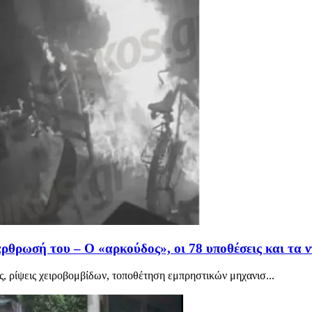
θρωσή του – Ο «αρκούδος», οι 78 υποθέσεις και τα ν
, ρίψεις χειροβομβίδων, τοποθέτηση εμπρηστικών μηχανισ...