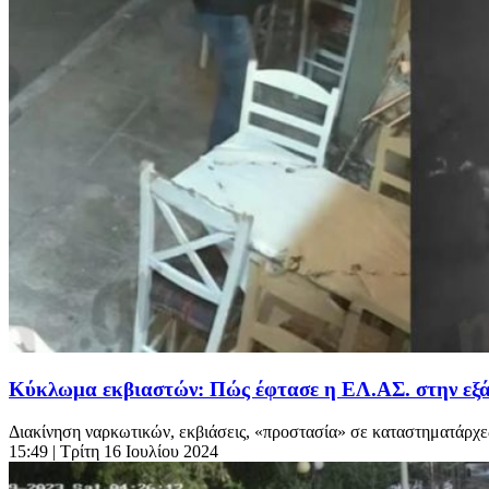
Κύκλωμα εκβιαστών: Πώς έφτασε η ΕΛ.ΑΣ. στην εξάρ
Διακίνηση ναρκωτικών, εκβιάσεις, «προστασία» σε καταστηματάρχες
15:49
| Τρίτη 16 Ιουλίου 2024