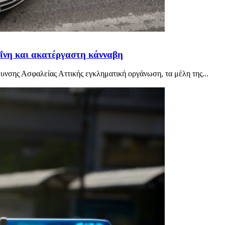
ΐνη και ακατέργαστη κάνναβη
νσης Ασφαλείας Αττικής εγκληματική οργάνωση, τα μέλη της...