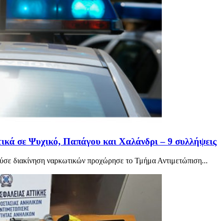
ικά σε Ψυχικό, Παπάγου και Χαλάνδρι – 9 συλλήψεις
ύσε διακίνηση ναρκωτικών προχώρησε το Τμήμα Αντιμετώπιση...