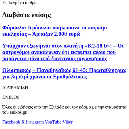
Επιλεγμένα άρθρα
Διαβάστε επίσης
Φάρσαλα: Ιερόσυλοι «σήκωσαν» το παγκάρι
εκκλησίας – Άρπαξαν 2.000 ευρώ
Υπάρχουν εξωγήινοι στον πλανήτη «K2-18 b»; – Οι
αστρονόμοι ανακάλυψαν ότι εκπέμπει αέριο που
παράγεται μόνο από ζωντανούς οργανισμούς
Ολυμπιακός – Παναθηναϊκός 61-45: Πρωταθλήτριες
για 3η σερί χρονιά οι Ερυθρόλευκες
ΔΙΑΦΗΜΙΣΗ
ENIKOS
Όλες οι ειδήσεις από την Ελλάδα και τον κόσμο με την εγκυρότητα
του enikos.gr.
Facebook
X
Instagram
YouTube
Viber