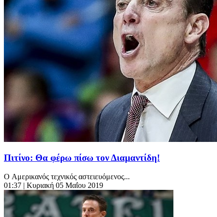
Πιτίνο: Θα φέρω πίσω τον Διαμαντίδη!
O Αμερικανός τεχνικός αστειευόμενος...
01:37
| Κυριακή 05 Μαΐου 2019