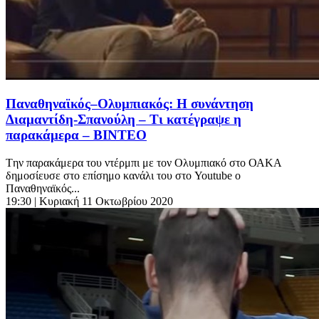
Παναθηναϊκός–Ολυμπιακός: Η συνάντηση
Διαμαντίδη-Σπανούλη – Τι κατέγραψε η
παρακάμερα – ΒΙΝΤΕΟ
Tην παρακάμερα του ντέρμπι με τον Ολυμπιακό στο ΟΑΚΑ
δημοσίευσε στο επίσημο κανάλι του στο Youtube o
Παναθηναϊκός...
19:30
| Κυριακή 11 Οκτωβρίου 2020