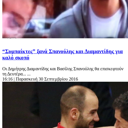
“Συμπαίκτες” ξανά Σπανούλης και Διαμαντίδης για
καλό σκοπό
Οι Δημήτρης Διαμαντίδης και Βασίλης Σπανούλης θα επισκεφτούν
τη Δευτέρα... ...
16:16
| Παρασκευή 30 Σεπτεμβρίου 2016