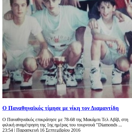
Ο Παναθηναϊκός τίμησε με νίκη τον Διαμαντίδη
Ο Παναθηναϊκός επικράτησε με 78-68 της Μακάμπι Τελ Αβίβ, στη
φιλική αναμέτρηση της 1ης ημέρας του τουρνουά "Diamonds ...
23:54
| Παρασκευή 16 Σεπτεμβρίου 2016