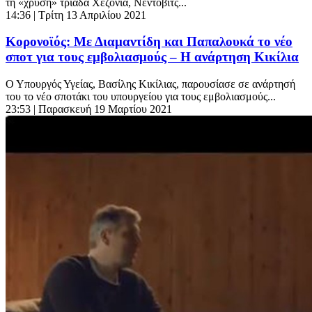
τη «χρυσή» τριάδα Χεζόνια, Νέντοβιτς...
14:36
| Τρίτη 13 Απριλίου 2021
Κορονοϊός: Με Διαμαντίδη και Παπαλουκά το νέο
σποτ για τους εμβολιασμούς – Η ανάρτηση Κικίλια
Ο Υπουργός Υγείας, Βασίλης Κικίλιας, παρουσίασε σε ανάρτησή
του το νέο σποτάκι του υπουργείου για τους εμβολιασμούς...
23:53
| Παρασκευή 19 Μαρτίου 2021