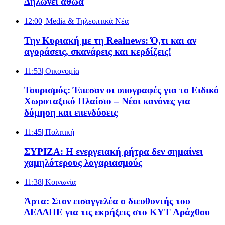
Δηλώνει αθώα
12:00
| Media & Τηλεοπτικά Νέα
Την Κυριακή με τη Realnews: Ό,τι και αν
αγοράσεις, σκανάρεις και κερδίζεις!
11:53
| Oικονομία
Τουρισμός: Έπεσαν οι υπογραφές για το Ειδικό
Χωροταξικό Πλαίσιο – Νέοι κανόνες για
δόμηση και επενδύσεις
11:45
| Πολιτική
ΣΥΡΙΖΑ: Η ενεργειακή ρήτρα δεν σημαίνει
χαμηλότερους λογαριασμούς
11:38
| Κοινωνία
Άρτα: Στον εισαγγελέα ο διευθυντής του
ΔΕΔΔΗΕ για τις εκρήξεις στο ΚΥΤ Αράχθου