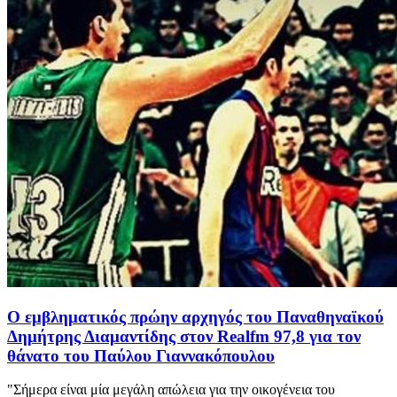
Ο εμβληματικός πρώην αρχηγός του Παναθηναϊκού
Δημήτρης Διαμαντίδης στον Realfm 97,8 για τον
θάνατο του Παύλου Γιαννακόπουλου
"Σήμερα είναι μία μεγάλη απώλεια για την οικογένεια του