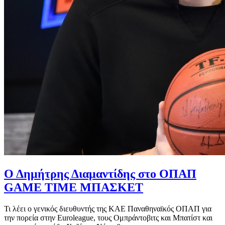
Ο Δημήτρης Διαμαντίδης στο ΟΠΑΠ
GAME TIME ΜΠΑΣΚΕΤ
Τι λέει ο γενικός διευθυντής της ΚΑΕ Παναθηναϊκός ΟΠΑΠ για
την πορεία στην Euroleague, τους Ομπράντοβιτς και Μπατίστ και